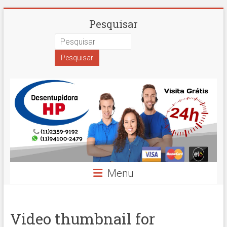
Skip
Desentupidora
Pesquisar
to
content
em
São
Paulo
Hidro
Prime
Menu
Video thumbnail for