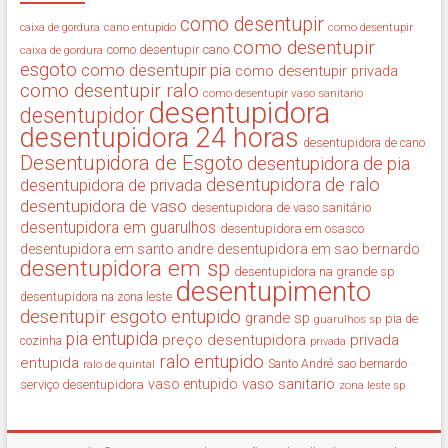
como desentupir
cano entupido
como desentupir
caixa de gordura
como desentupir
como desentupir cano
caixa de gordura
esgoto
como desentupir pia
como desentupir privada
como desentupir ralo
como desentupir vaso sanitario
desentupidora
desentupidor
desentupidora 24 horas
desentupidora de cano
Desentupidora de Esgoto
desentupidora de pia
desentupidora de ralo
desentupidora de privada
desentupidora de vaso
desentupidora de vaso sanitário
desentupidora em guarulhos
desentupidora em osasco
desentupidora em santo andre
desentupidora em sao bernardo
desentupidora em sp
desentupidora na grande sp
desentupimento
desentupidora na zona leste
desentupir
esgoto entupido
grande sp
guarulhos sp
pia de
pia entupida
preço desentupidora
privada
cozinha
privada
ralo entupido
entupida
ralo de quintal
Santo André
sao bernardo
vaso sanitario
vaso entupido
serviço desentupidora
zona leste sp