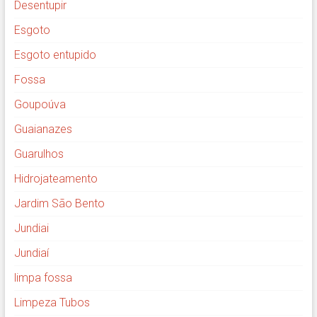
Desentupir
Esgoto
Esgoto entupido
Fossa
Goupoúva
Guaianazes
Guarulhos
Hidrojateamento
Jardim São Bento
Jundiai
Jundiaí
limpa fossa
Limpeza Tubos