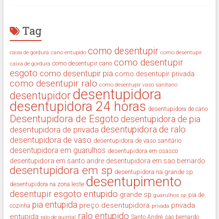
Tag
como desentupir
cano entupido
como desentupir
caixa de gordura
como desentupir
como desentupir cano
caixa de gordura
esgoto
como desentupir pia
como desentupir privada
como desentupir ralo
como desentupir vaso sanitario
desentupidora
desentupidor
desentupidora 24 horas
desentupidora de cano
Desentupidora de Esgoto
desentupidora de pia
desentupidora de ralo
desentupidora de privada
desentupidora de vaso
desentupidora de vaso sanitário
desentupidora em guarulhos
desentupidora em osasco
desentupidora em santo andre
desentupidora em sao bernardo
desentupidora em sp
desentupidora na grande sp
desentupimento
desentupidora na zona leste
desentupir
esgoto entupido
grande sp
guarulhos sp
pia de
pia entupida
preço desentupidora
privada
cozinha
privada
ralo entupido
entupida
ralo de quintal
Santo André
sao bernardo