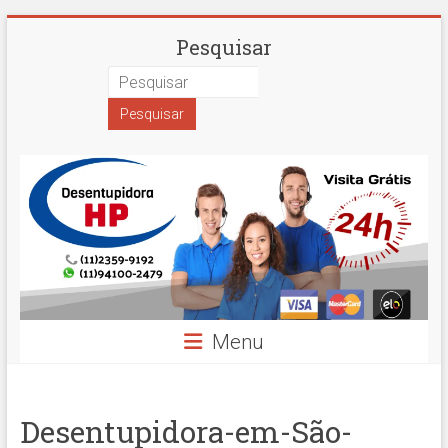
Skip
Desentupidora
Pesquisar
to
content
em
São
Paulo
Hidro
Prime
Menu
Desentupidora-em-São-