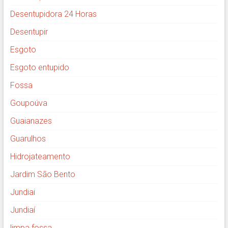
Desentupidora 24 Horas
Desentupir
Esgoto
Esgoto entupido
Fossa
Goupoúva
Guaianazes
Guarulhos
Hidrojateamento
Jardim São Bento
Jundiai
Jundiaí
limpa fossa