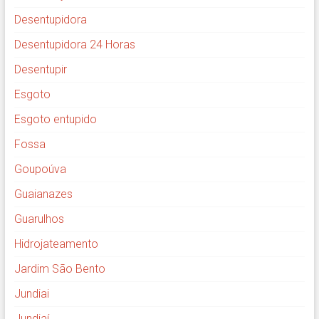
Desentupidora
Desentupidora 24 Horas
Desentupir
Esgoto
Esgoto entupido
Fossa
Goupoúva
Guaianazes
Guarulhos
Hidrojateamento
Jardim São Bento
Jundiai
Jundiaí