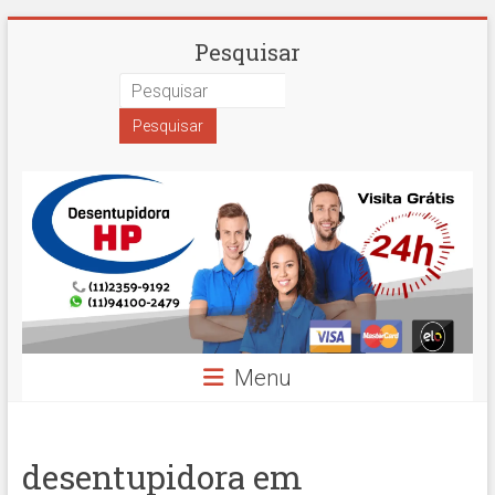
Skip
Desentupidora
Pesquisar
to
content
em
São
Paulo
Hidro
Prime
Menu
desentupidora em