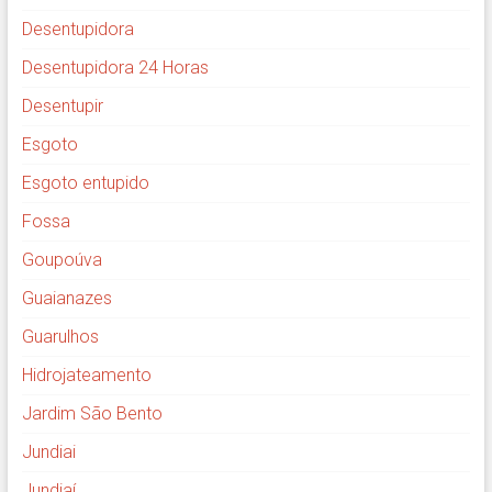
Desentupidora
Desentupidora 24 Horas
Desentupir
Esgoto
Esgoto entupido
Fossa
Goupoúva
Guaianazes
Guarulhos
Hidrojateamento
Jardim São Bento
Jundiai
Jundiaí