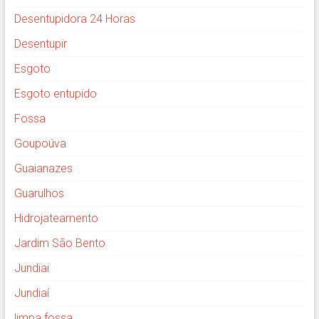
Desentupidora 24 Horas
Desentupir
Esgoto
Esgoto entupido
Fossa
Goupoúva
Guaianazes
Guarulhos
Hidrojateamento
Jardim São Bento
Jundiai
Jundiaí
limpa fossa