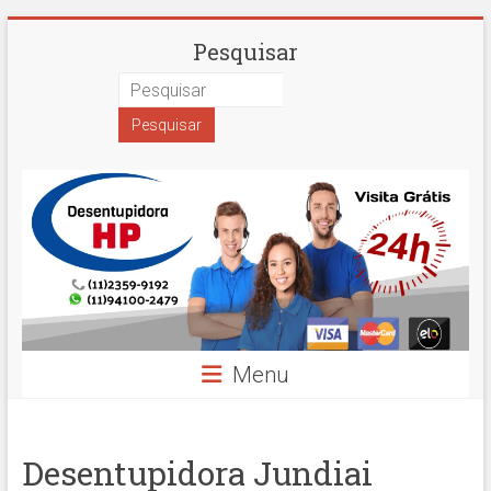
Skip
Desentupidora
Pesquisar
to
content
em
São
Paulo
Hidro
Prime
Menu
Desentupidora Jundiai