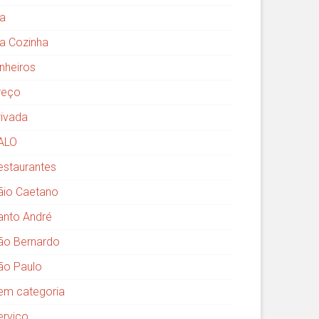
ia
ia Cozinha
inheiros
reço
rivada
ALO
estaurantes
ãio Caetano
anto André
ão Bernardo
ão Paulo
em categoria
erviço