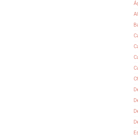
Á
Al
B
C
C
C
C
C
D
D
D
D
E