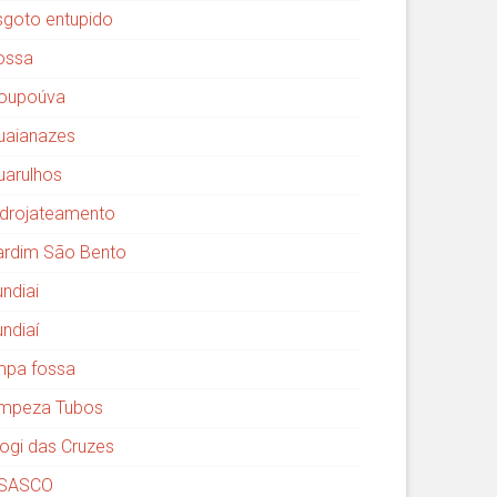
sgoto entupido
ossa
oupoúva
uaianazes
uarulhos
idrojateamento
ardim São Bento
undiai
undiaí
impa fossa
impeza Tubos
ogi das Cruzes
SASCO