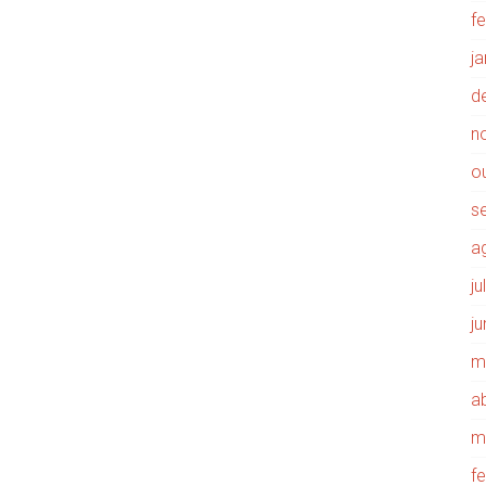
f
j
d
n
o
s
a
j
j
m
ab
m
f