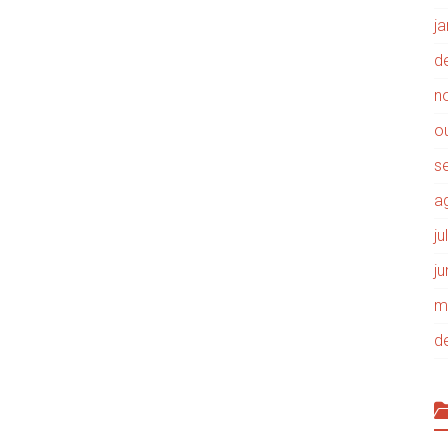
j
d
n
o
s
a
j
j
m
d