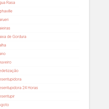
gua Rasa
phaville
arueri
aieiras
aixa de Gordura
alha
ano
huveiro
edetização
esentupidora
esentupidora 24 Horas
esentupir
sgoto