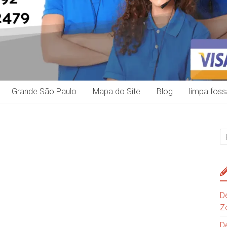
Grande São Paulo
Mapa do Site
Blog
limpa foss
D
Z
D