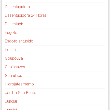
Desentupidora
Desentupidora 24 Horas
Desentupir
Esgoto
Esgoto entupido
Fossa
Goupoúva
Guaianazes
Guarulhos
Hidrojateamento
Jardim São Bento
Jundiai
Jundiaí