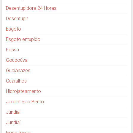
Desentupidora 24 Horas
Desentupir
Esgoto
Esgoto entupido
Fossa
Goupoúva
Guaianazes
Guarulhos
Hidrojateamento
Jardim São Bento
Jundiai
Jundiaí
limpa fossa