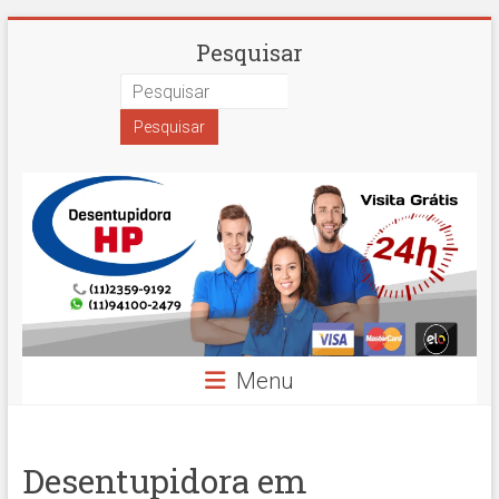
Skip
Desentupidora
Pesquisar
to
content
em
São
Paulo
Hidro
Prime
Menu
Desentupidora em