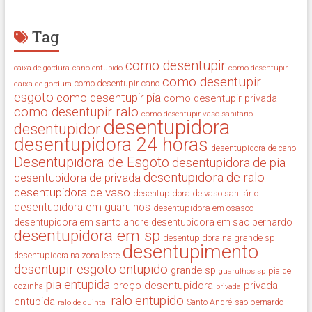
Tag
como desentupir
cano entupido
como desentupir
caixa de gordura
como desentupir
como desentupir cano
caixa de gordura
esgoto
como desentupir pia
como desentupir privada
como desentupir ralo
como desentupir vaso sanitario
desentupidora
desentupidor
desentupidora 24 horas
desentupidora de cano
Desentupidora de Esgoto
desentupidora de pia
desentupidora de ralo
desentupidora de privada
desentupidora de vaso
desentupidora de vaso sanitário
desentupidora em guarulhos
desentupidora em osasco
desentupidora em santo andre
desentupidora em sao bernardo
desentupidora em sp
desentupidora na grande sp
desentupimento
desentupidora na zona leste
desentupir
esgoto entupido
grande sp
guarulhos sp
pia de
pia entupida
preço desentupidora
privada
cozinha
privada
ralo entupido
entupida
ralo de quintal
Santo André
sao bernardo