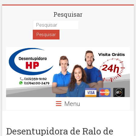
Skip
Desentupidora
Pesquisar
to
content
em
São
Paulo
Hidro
Prime
Menu
Desentupidora de Ralo de