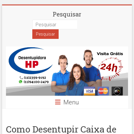
Skip
Desentupidora
Pesquisar
to
content
em
São
Paulo
Hidro
Prime
Menu
Como Desentupir Caixa de