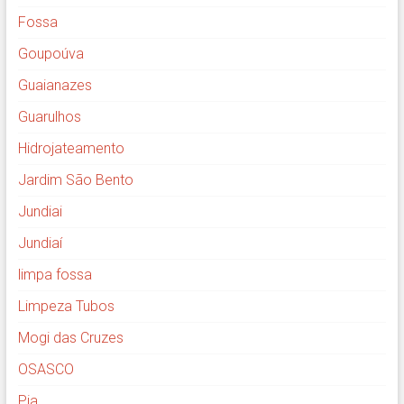
Fossa
Goupoúva
Guaianazes
Guarulhos
Hidrojateamento
Jardim São Bento
Jundiai
Jundiaí
limpa fossa
Limpeza Tubos
Mogi das Cruzes
OSASCO
Pia