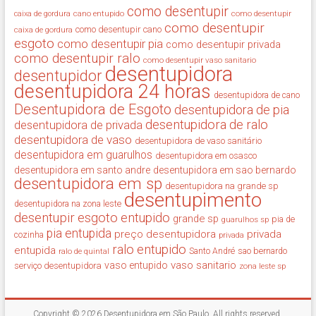
como desentupir
cano entupido
como desentupir
caixa de gordura
como desentupir
como desentupir cano
caixa de gordura
esgoto
como desentupir pia
como desentupir privada
como desentupir ralo
como desentupir vaso sanitario
desentupidora
desentupidor
desentupidora 24 horas
desentupidora de cano
Desentupidora de Esgoto
desentupidora de pia
desentupidora de ralo
desentupidora de privada
desentupidora de vaso
desentupidora de vaso sanitário
desentupidora em guarulhos
desentupidora em osasco
desentupidora em santo andre
desentupidora em sao bernardo
desentupidora em sp
desentupidora na grande sp
desentupimento
desentupidora na zona leste
desentupir
esgoto entupido
grande sp
guarulhos sp
pia de
pia entupida
preço desentupidora
privada
cozinha
privada
ralo entupido
entupida
ralo de quintal
Santo André
sao bernardo
vaso sanitario
vaso entupido
serviço desentupidora
zona leste sp
Copyright © 2026
Desentupidora em São Paulo
. All rights reserved.