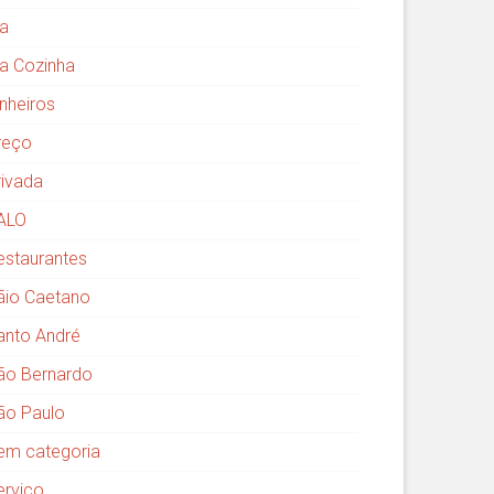
ia
ia Cozinha
inheiros
reço
rivada
ALO
estaurantes
ãio Caetano
anto André
ão Bernardo
ão Paulo
em categoria
erviço