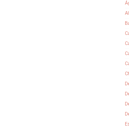
Á
Al
B
C
C
C
C
C
D
D
D
D
E