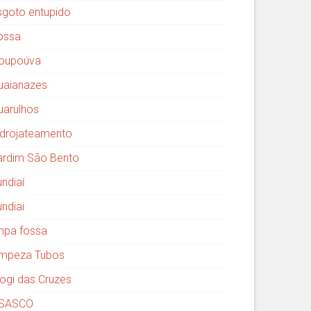
sgoto entupido
ossa
oupoúva
uaianazes
uarulhos
idrojateamento
ardim São Bento
undiaí
undiai
impa fossa
impeza Tubos
ogi das Cruzes
SASCO