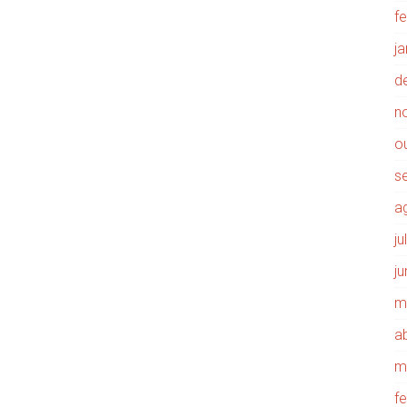
f
j
d
n
o
s
a
j
j
m
ab
m
f