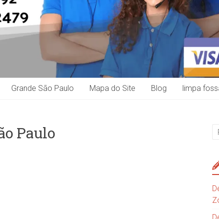
Grande São Paulo
Mapa do Site
Blog
limpa foss
ão Paulo
D
Z
D