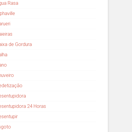
gua Rasa
phaville
arueri
aieiras
aixa de Gordura
alha
ano
huveiro
edetização
esentupidora
esentupidora 24 Horas
esentupir
sgoto