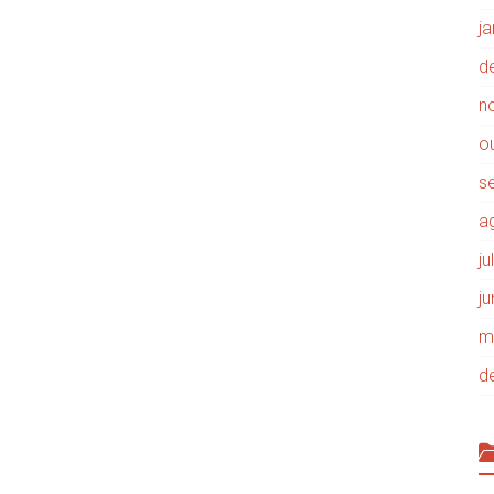
j
d
n
o
s
a
j
j
m
d