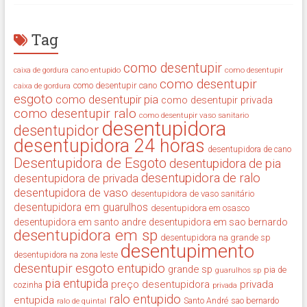
Tag
como desentupir
cano entupido
como desentupir
caixa de gordura
como desentupir
como desentupir cano
caixa de gordura
esgoto
como desentupir pia
como desentupir privada
como desentupir ralo
como desentupir vaso sanitario
desentupidora
desentupidor
desentupidora 24 horas
desentupidora de cano
Desentupidora de Esgoto
desentupidora de pia
desentupidora de ralo
desentupidora de privada
desentupidora de vaso
desentupidora de vaso sanitário
desentupidora em guarulhos
desentupidora em osasco
desentupidora em santo andre
desentupidora em sao bernardo
desentupidora em sp
desentupidora na grande sp
desentupimento
desentupidora na zona leste
desentupir
esgoto entupido
grande sp
guarulhos sp
pia de
pia entupida
preço desentupidora
privada
cozinha
privada
ralo entupido
entupida
ralo de quintal
Santo André
sao bernardo