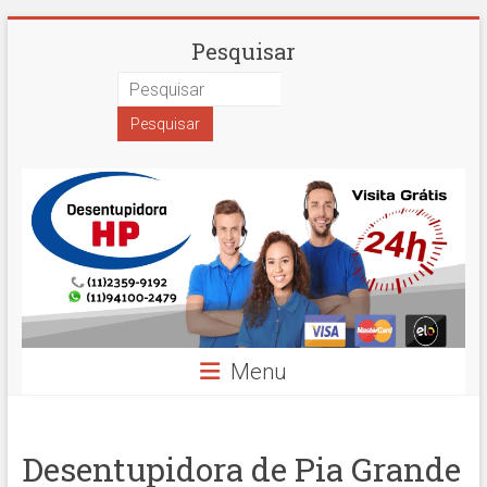
Skip
Desentupidora
Pesquisar
to
content
em
São
Paulo
Hidro
Prime
Menu
Desentupidora de Pia Grande