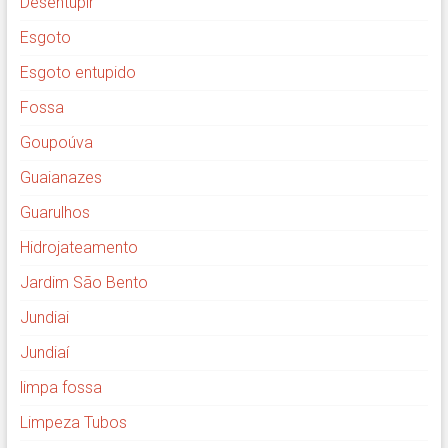
Desentupir
Esgoto
Esgoto entupido
Fossa
Goupoúva
Guaianazes
Guarulhos
Hidrojateamento
Jardim São Bento
Jundiai
Jundiaí
limpa fossa
Limpeza Tubos