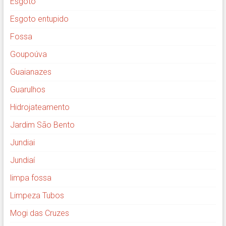
Esgoto
Esgoto entupido
Fossa
Goupoúva
Guaianazes
Guarulhos
Hidrojateamento
Jardim São Bento
Jundiai
Jundiaí
limpa fossa
Limpeza Tubos
Mogi das Cruzes