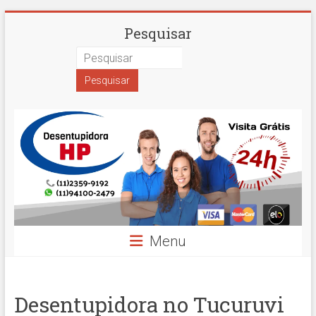
Skip
Desentupidora
Pesquisar
to
content
em
São
Paulo
Hidro
Prime
Menu
Desentupidora no Tucuruvi