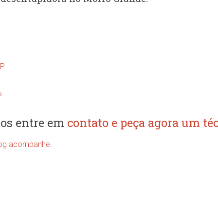
SP
P
os entre em
contato e peça agora um téc
og acompanhe
.