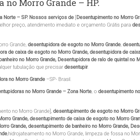
a no Morro Grande – HP.
 Norte – SP. Nossos serviços de
[
Desentupimento no Morro Gra
lhor preço, atendimento imediato e orçamento Grátis para
des
orro Grande,
desentupidora de esgoto no Morro Grande
,
desentu
dora de caixa de esgoto no Morro Grande, desentupidora de caix
banheiro no Morro Grande, Desentupidora de ralo de quintal no 
alquer tubulação que precisar
desentupir
.
dora no Morro Grande
–SP- Brasil.
ntupidoras no Morro Grande – Zona Norte
, o
desentupimento no
ento no Morro Grande],
desentupimento de esgoto no Morro G
Morro Grande, desentupimento de caixa de esgoto no Morro Gran
rro Grande, desentupimento de banheiro no Morro Grande, Dese
ande
,hidrojateamento no Morro Grande, limpeza de fossa no Mo