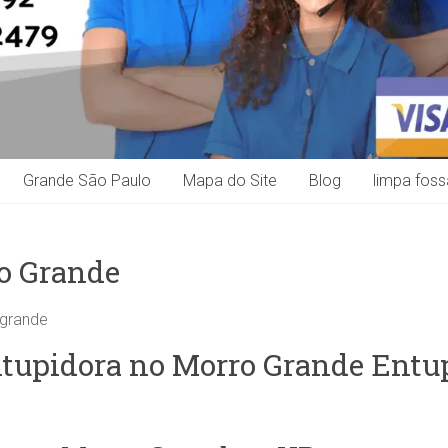
Grande São Paulo
Mapa do Site
Blog
limpa foss
o Grande
 grande
tupidora no Morro Grande Entup