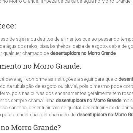
 no Morro Grande, limpeza de caixa de água no Morro Grande,
ece:
sso de sujeira ou detritos de alimentos que ao passar do tem
água dos ralos, pias, banheiros, caixa de esgoto, caixa de go
er qualquer chamado de
desentupidora no Morro Grande
.
imento no Morro Grande:
 deve agir conforme as instruções a seguir para que o
desent
ico na tubulação de esgoto ou pluvial, pois o mesmo pode corr
 ferro, pois nas curvas dos encanamentos geralmente tem rosc
damos sempre chamar uma
desentupidora no Morro Grande
mais 
aso sanitário, desentupir ralo de quintal, desentupir Box de banh
o para atender qualquer chamado de
desentupidora no Morro G
r no Morro Grande?