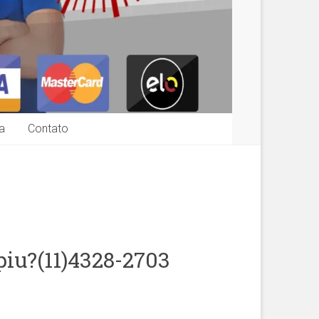
a
Contato
iu?(11)4328-2703