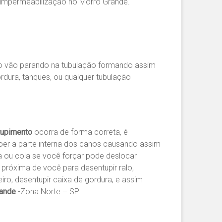
 impermeabilização no Morro Grande.
po vão parando na tubulação formando assim
rdura, tanques, ou qualquer tubulação
upimento
ocorra de forma correta, é
oer a parte interna dos canos causando assim
a ou cola se você forçar pode deslocar
próxima de você para desentupir ralo,
eiro, desentupir caixa de gordura, e assim
rande
-Zona Norte – SP.