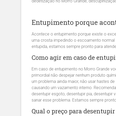
dedetização no Morro Grande, descupinização
Entupimento porque acont
Acontece o entupimento porque existe o exce
uma crosta impedindo o escoamento normal da 
entupida, estamos sempre pronto para atend
Como agir em caso de entup
Em caso de entupimento no Morro Grande você
primordial não despejar nenhum produto quím
um problema ainda maior, não usar hastes de
causando um vazamento interno. Recomen
desentupir esgoto, desentupir pia, desentupir v
sanar esse problema. Estamos sempre pront
Qual o preço para desentupi