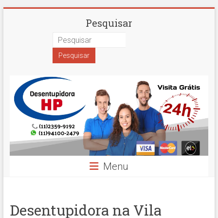
Skip
Desentupidora
Pesquisar
to
content
em
São
Paulo
Hidro
Prime
Menu
Desentupidora na Vila