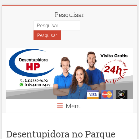
Skip
Desentupidora
Pesquisar
to
content
em
São
Paulo
Hidro
Prime
Menu
Desentupidora no Parque