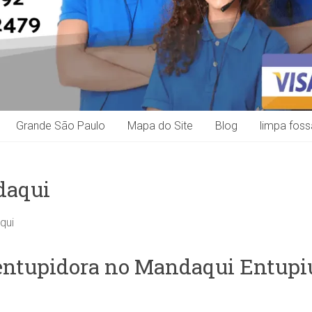
Grande São Paulo
Mapa do Site
Blog
limpa foss
daqui
qui
ntupidora no Mandaqui Entupiu