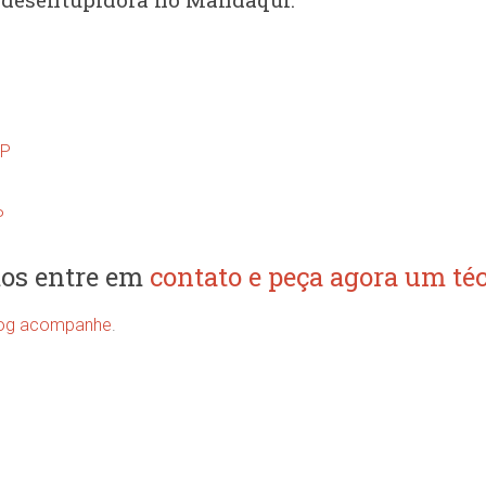
SP
P
os entre em
contato e peça agora um téc
og acompanhe
.