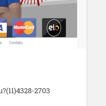
a
Contato
?(11)4328-2703