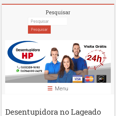
Skip
Desentupidora
Pesquisar
to
content
em
São
Paulo
Hidro
Prime
Menu
Desentupidora no Lageado