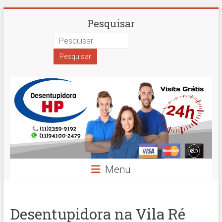
Skip
Desentupidora
Pesquisar
to
content
em
São
Paulo
Hidro
Prime
Menu
Desentupidora na Vila Ré