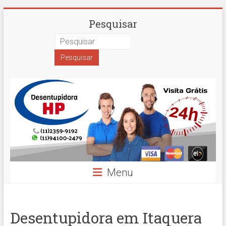
Skip
Desentupidora
Pesquisar
to
content
em
São
Paulo
Hidro
Prime
Menu
Desentupidora em Itaquera