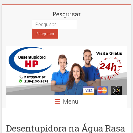
Skip
Desentupidora
Pesquisar
to
content
em
São
Paulo
Hidro
Prime
Menu
Desentupidora na Água Rasa