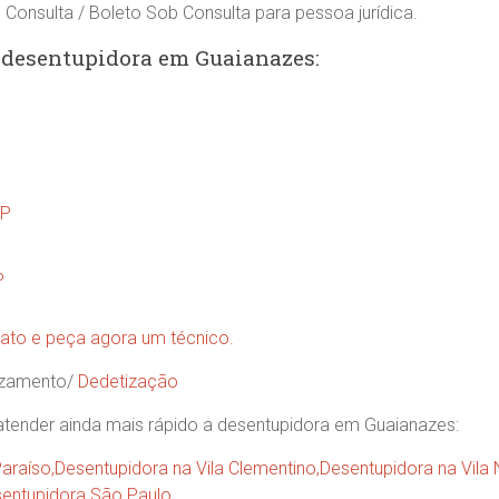
 Consulta / Boleto Sob Consulta para pessoa jurídica.
e desentupidora em Guaianazes:
SP
P
ato e peça agora um técnico.
azamento/
Dedetização
atender ainda mais rápido a desentupidora em Guaianazes:
Paraíso
,
Desentupidora na Vila Clementino
,
Desentupidora na Vila
entupidora São Paulo
.