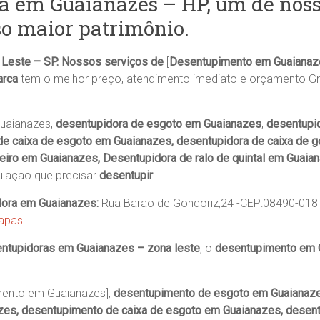
a em Guaianazes – HP, um de nosso
so maior patrimônio.
Leste – SP. Nossos serviços de
[
Desentupimento em Guaianazes
iarca
tem o melhor preço, atendimento imediato e orçamento Gr
uaianazes,
desentupidora de esgoto em Guaianazes
,
desentupid
de caixa de esgoto em Guaianazes, desentupidora de caixa de 
eiro em Guaianazes, Desentupidora de ralo de quintal em Guaia
ulação que precisar
desentupir
.
dora em Guaianazes:
Rua Barão de Gondoriz,24 -CEP:08490-018 
Mapas
ntupidoras em Guaianazes – zona leste
, o
desentupimento em 
ento em Guaianazes],
desentupimento de esgoto em Guaianaz
zes, desentupimento de caixa de esgoto em Guaianazes, desent