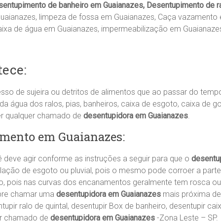
entupimento de banheiro em Guaianazes, Desentupimento de ra
Guaianazes, limpeza de fossa em Guaianazes, Caça vazamento
aixa de água em Guaianazes, impermeabilização em Guaianaze
ece:
sso de sujeira ou detritos de alimentos que ao passar do tem
água dos ralos, pias, banheiros, caixa de esgoto, caixa de go
er qualquer chamado de
desentupidora em Guaianazes
.
imento em Guaianazes:
deve agir conforme as instruções a seguir para que o
desentu
lação de esgoto ou pluvial, pois o mesmo pode corroer a part
rro, pois nas curvas dos encanamentos geralmente tem rosca o
pre chamar uma
desentupidora em Guaianazes
mais próxima de 
entupir ralo de quintal, desentupir Box de banheiro, desentupir c
er chamado de
desentupidora em Guaianazes
-Zona Leste – SP.