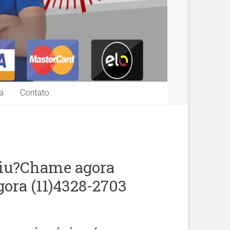
a
Contato
piu?Chame agora
gora (11)4328-2703