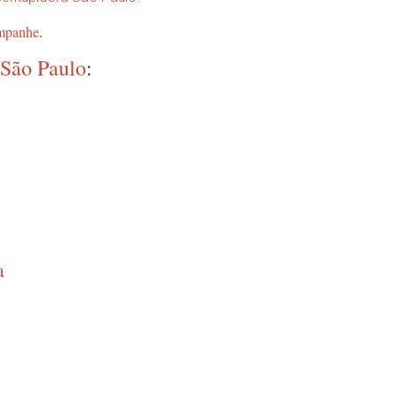
mpanhe
.
São Paulo
:
a