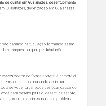
lo de quintal em Guaianazes, desentupimento
 em Guaianazes, dedetização em Guaianazes,
s.
po vão parando na tubulação formando assim
rdura, tanques, ou qualquer tubulação
pimento
ocorra de forma correta, é primordial
e interna dos canos causando assim um
u cola se você forçar pode deslocar causando
você para desentupir ralo, desentupir esgoto,
aixa de gordura, e assim sanar esse problema.