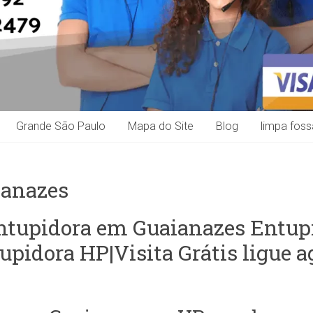
Grande São Paulo
Mapa do Site
Blog
limpa foss
ianazes
ntupidora em Guaianazes Entu
upidora HP|Visita Grátis ligue a