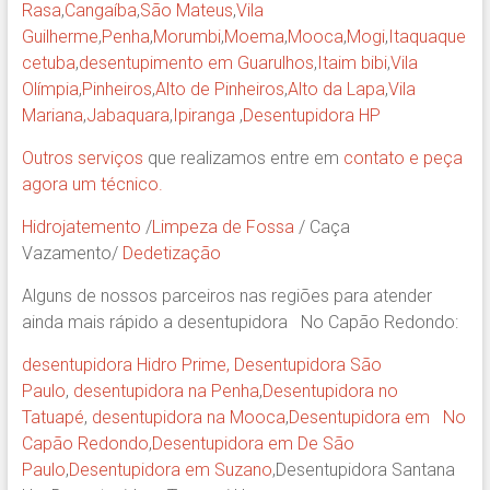
Rasa
,
Cangaíba
,
São Mateus
,
Vila
Guilherme
,
Penha
,
Morumbi
,
Moema
,
Mooca
,
Mogi
,
Itaquaque
cetuba
,
desentupimento em Guarulhos
,
Itaim bibi
,
Vila
Olímpia
,
Pinheiros
,
Alto de Pinheiros
,
Alto da Lapa
,
Vila
Mariana
,
Jabaquara
,
Ipiranga
,
Desentupidora HP
Outros serviços
que realizamos entre em
contato e peça
agora um técnico.
Hidrojatemento
/
Limpeza de Fossa
/ Caça
Vazamento/
Dedetização
Alguns de nossos parceiros nas regiões para atender
ainda mais rápido a desentupidora No Capão Redondo:
desentupidora Hidro Prime,
Desentupidora São
Paulo
,
desentupidora na Penha
,
Desentupidora no
Tatuapé
,
desentupidora na Mooca
,
Desentupidora em No
Capão Redondo
,
Desentupidora em De São
Paulo
,
Desentupidora em Suzano
,Desentupidora Santana