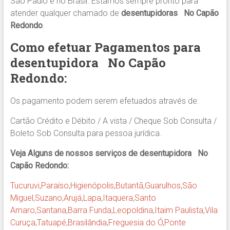
São Paulo e no Brasil. Estamos sempre pronto para
atender qualquer chamado de
desentupidoras No Capão
Redondo
.
Como efetuar Pagamentos para
desentupidora
No Capão
Redondo
:
Os pagamento podem serem efetuados através de:
Cartão Crédito e Débito / A vista / Cheque Sob Consulta /
Boleto Sob Consulta para pessoa jurídica.
Veja Alguns de nossos serviços de desentupidora No
Capão Redondo:
Tucuruvi
,
Paraíso
,
Higienópolis
,
Butantã
,
Guarulhos
,
São
Miguel
,
Suzano
,
Arujá
,
Lapa
,
Itaquera
,
Santo
Amaro
,
Santana
,
Barra Funda
,
Leopoldina
,
Itaim Paulista
,
Vila
Curuça
,
Tatuapé
,
Brasilândia
,
Freguesia do Ó
,
Ponte