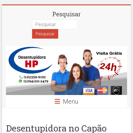
Skip
Desentupidora
Pesquisar
to
content
em
São
Paulo
Hidro
Prime
Menu
Desentupidora no Capão