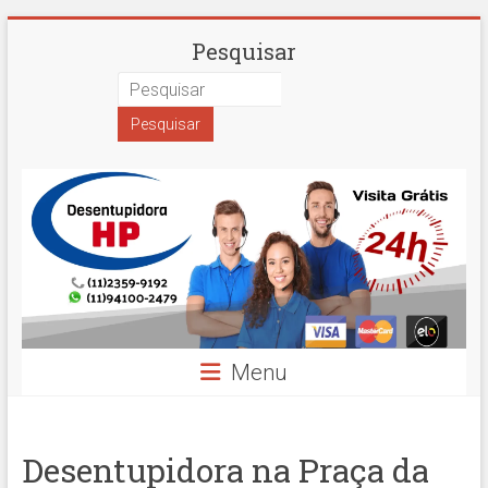
Skip
Desentupidora
Pesquisar
to
content
em
São
Paulo
Hidro
Prime
Menu
Desentupidora na Praça da