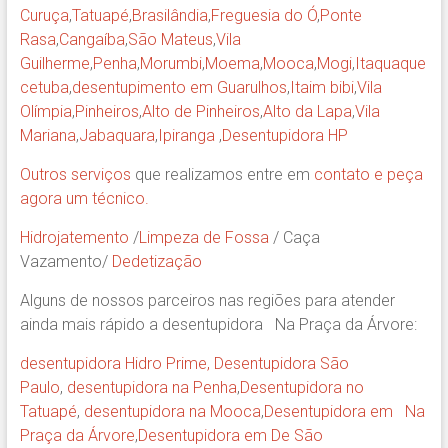
Curuça
,
Tatuapé
,
Brasilândia
,
Freguesia do Ó
,
Ponte
Rasa
,
Cangaíba
,
São Mateus
,
Vila
Guilherme
,
Penha
,
Morumbi
,
Moema
,
Mooca
,
Mogi
,
Itaquaque
cetuba
,
desentupimento em Guarulhos
,
Itaim bibi
,
Vila
Olímpia
,
Pinheiros
,
Alto de Pinheiros
,
Alto da Lapa
,
Vila
Mariana
,
Jabaquara
,
Ipiranga
,
Desentupidora HP
Outros serviços
que realizamos entre em
contato e peça
agora um técnico.
Hidrojatemento
/
Limpeza de Fossa
/ Caça
Vazamento/
Dedetização
Alguns de nossos parceiros nas regiões para atender
ainda mais rápido a desentupidora Na Praça da Árvore:
desentupidora Hidro Prime,
Desentupidora São
Paulo
,
desentupidora na Penha
,
Desentupidora no
Tatuapé
,
desentupidora na Mooca
,
Desentupidora em Na
Praça da Árvore
,
Desentupidora em De São