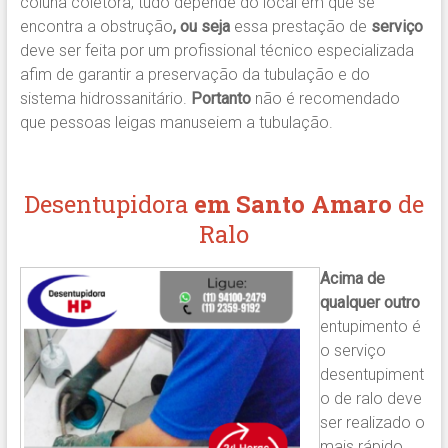
coluna coletora, tudo depende do local em que se
encontra a obstrução
, ou seja
essa prestação de
serviço
deve ser feita por um profissional técnico especializada
afim de garantir a preservação da tubulação e do
sistema hidrossanitário.
Portanto
não é recomendado
que pessoas leigas manuseiem a tubulação.
Desentupidora
em Santo Amaro
de
Ralo
Acima de
qualquer outro
entupimento é
o serviço
desentupiment
o de ralo deve
ser realizado o
mais rápido