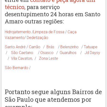
técnico,
para serviço
desentupimento 24 horas em Santo
Amaro outras regiões:
Hidrojatemento
/
Limpeza de Fossa
/
Caça
Vazamento
/
Dedetização
Santo André
/
Carrão
/
Brás
/
Belenzinho
/
Tatuape
/
São Caetano
/
Osasco
/
Guarulhos
/
Jd Daysy
/
Vila Cavaton
, /
Zona Leste
São Bernardo
/
Portanto segue alguns Bairros de
São Paulo que atendemos por