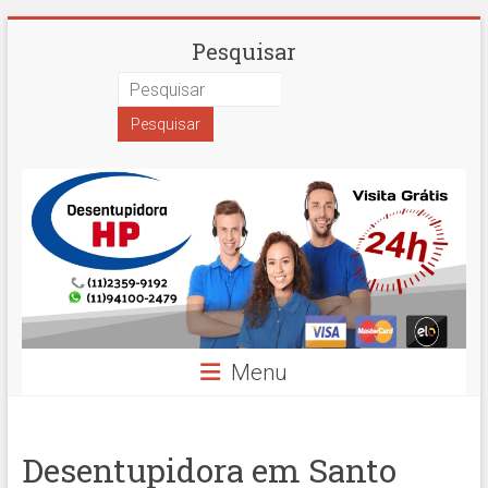
Skip
Desentupidora
Pesquisar
to
content
em
São
Paulo
Hidro
Prime
Menu
Desentupidora em Santo