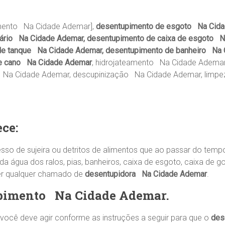
mento Na Cidade Ademar],
desentupimento de esgoto Na Cid
tário Na Cidade Ademar, desentupimento de caixa de esgoto N
e tanque Na Cidade Ademar, desentupimento de banheiro Na C
de cano Na Cidade Ademar
, hidrojateamento Na Cidade Ademar
Na Cidade Ademar, descupinização Na Cidade Ademar, limpez
ce:
sso de sujeira ou detritos de alimentos que ao passar do tem
água dos ralos, pias, banheiros, caixa de esgoto, caixa de go
er qualquer chamado de
desentupidora Na Cidade Ademar
.
upimento
Na Cidade Ademar
.
cê deve agir conforme as instruções a seguir para que o
des