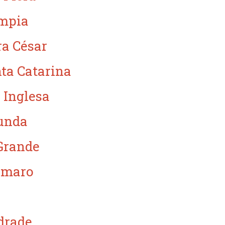
ímpia
ra César
ta Catarina
 Inglesa
unda
Grande
Amaro
drade