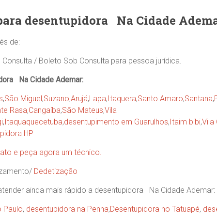
para desentupidora
Na Cidade Adem
és de:
 Consulta / Boleto Sob Consulta para pessoa jurídica.
idora Na Cidade Ademar:
s
,
São Miguel
,
Suzano
,
Arujá
,
Lapa
,
Itaquera
,
Santo Amaro
,
Santana
,
te Rasa
,
Cangaíba
,
São Mateus
,
Vila
i
,
Itaquaquecetuba
,
desentupimento em Guarulhos
,
Itaim bibi
,
Vila
pidora HP
ato e peça agora um técnico.
azamento/
Dedetização
 atender ainda mais rápido a desentupidora Na Cidade Ademar:
o Paulo
,
desentupidora na Penha
,
Desentupidora no Tatuapé
,
des