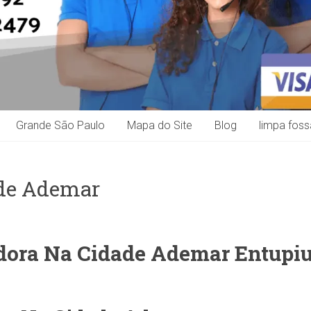
Grande São Paulo
Mapa do Site
Blog
limpa foss
ade Ademar
dora Na Cidade Ademar
Entupi