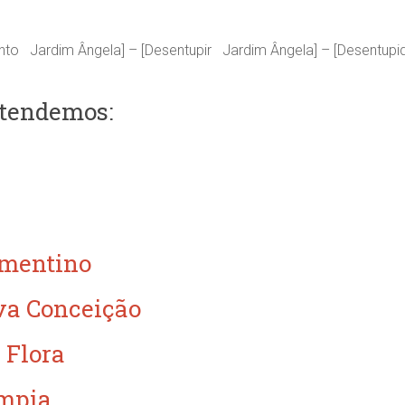
nto Jardim Ângela] – [Desentupir Jardim Ângela] – [Desentup
atendemos:
a
ementino
va Conceição
 Flora
ímpia