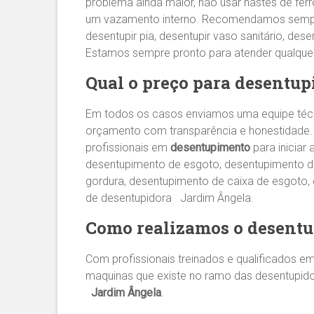
problema ainda maior, não usar hastes de fe
um vazamento interno. Recomendamos sem
desentupir pia, desentupir vaso sanitário, des
Estamos sempre pronto para atender qualqu
Qual o preço para desentup
Em todos os casos enviamos uma equipe té
orçamento com transparência e honestidade.
profissionais em
desentupimento
para iniciar
desentupimento de esgoto, desentupimento de 
gordura, desentupimento de caixa de esgoto
de desentupidora Jardim Ângela.
Como realizamos o desent
Com profissionais treinados e qualificados e
maquinas que existe no ramo das desentupid
Jardim Ângela
.