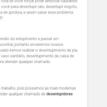
u cola se você forçar pode deslocar causando
você para desentupir ralo, desentupir esgoto,
aixa de gordura, e assim sanar esse problema.
P.
imensão do entupimento e passar um
contrar, portanto enviaremos nossos
ovado iremos realizar o desentupimento de pia,
 vaso sanitário, desentupimento de caixa de
ara atender qualquer chamado
 trabalho, pois possuímos as mais modernas
tender qualquer chamado de
desentupidoras