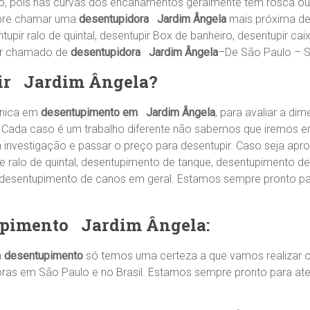
rro, pois nas curvas dos encanamentos geralmente tem rosca o
pre chamar uma
desentupidora Jardim Ângela
mais próxima de 
entupir ralo de quintal, desentupir Box de banheiro, desentupir c
er chamado de
desentupidora Jardim Ângela
–De São Paulo – S
ir
Jardim Ângela
?
cnica em
desentupimento em Jardim Ângela
, para avaliar a d
 Cada caso é um trabalho diferente não sabemos que iremos en
 a investigação e passar o preço para desentupir. Caso seja apr
ralo de quintal, desentupimento de tanque, desentupimento de
, desentupimento de canos em geral. Estamos sempre pronto p
upimento
Jardim Ângela
:
m
desentupimento
só temos uma certeza a que vamos realizar o
oras em São Paulo e no Brasil. Estamos sempre pronto para a