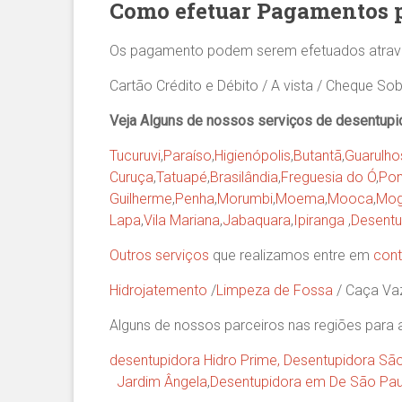
Como efetuar Pagamentos 
Os pagamento podem serem efetuados atrav
Cartão Crédito e Débito / A vista / Cheque Sob
Veja Alguns de nossos serviços de desentupi
Tucuruvi
,
Paraíso
,
Higienópolis
,
Butantã
,
Guarulho
Curuça
,
Tatuapé
,
Brasilândia
,
Freguesia do Ó
,
Pon
Guilherme
,
Penha
,
Morumbi
,
Moema
,
Mooca
,
Mog
Lapa
,
Vila Mariana
,
Jabaquara
,
Ipiranga
,
Desentu
Outros serviços
que realizamos entre em
cont
Hidrojatemento
/
Limpeza de Fossa
/ Caça V
Alguns de nossos parceiros nas regiões para 
desentupidora Hidro Prime,
Desentupidora Sã
Jardim Ângela
,
Desentupidora em De São Pau