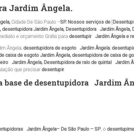
ra
Jardim Ângela
.
gela,
Cidade De São Paulo –
SP. Nossos serviços de
[
Desentupi
, desentupidora Jardim Ângela, Desentupidora Jardim Ângela,
mediato e orçamento Grátis para
desentupir Jardim Ângela e r
im Ângela,
desentupidora de esgoto Jardim Ângela
,
desentupi
de caixa de esgoto Jardim Ângela, desentupidora de caixa de g
eiro Jardim Ângela, Desentupidora de ralo de quintal Jardim 
ulação que precisar
desentupir
.
a base de desentupidora
Jardim Ân
ntupidoras Jardim Ângela– De São Paulo – SP
, o
desentupim