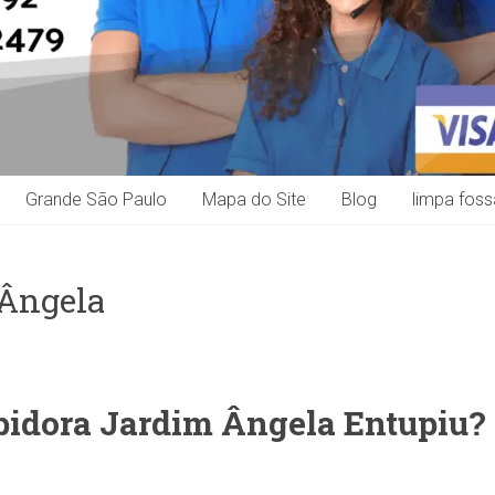
Grande São Paulo
Mapa do Site
Blog
limpa foss
 Ângela
pidora Jardim Ângela
Entupiu?