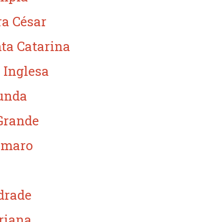
ra César
ta Catarina
 Inglesa
unda
Grande
Amaro
drade
riana