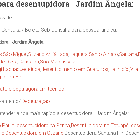
para desentupidora
Jardim Ângela
:
és de:
 Consulta / Boleto Sob Consulta para pessoa jurídica.
dora Jardim Ângela:
s
,
São Miguel
,
Suzano
,
Arujá
,
Lapa
,
Itaquera
,
Santo Amaro
,
Santana
,
te Rasa
,
Cangaíba
,
São Mateus
,
Vila
i
,
Itaquaquecetuba
,
desentupimento em Guarulhos
,
Itaim bibi
,
Vila
pidora HP
ato e peça agora um técnico.
azamento/
Dedetização
atender ainda mais rápido a desentupidora Jardim Ângela:
o Paulo
,
desentupidora na Penha
,
Desentupidora no Tatuapé
,
des
lo
,
Desentupidora em Suzano
,Desentupidora Santana Hm,Desent