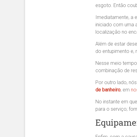
esgoto. Então coub
Imediatamente, a e
iniciado com uma a
localização no en
Além de estar dese
do entupimento e, 
Nesse meio tempo
combinação de rest
Por outro lado, nó
de banheiro
, em
no
No instante em que
para o serviço; f
Equipamen
Enfim, com a causa