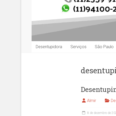
Desentupidora
Serviços
São Paulo
desentup
Desentupim
Almir
De
8 de dezembro de 20