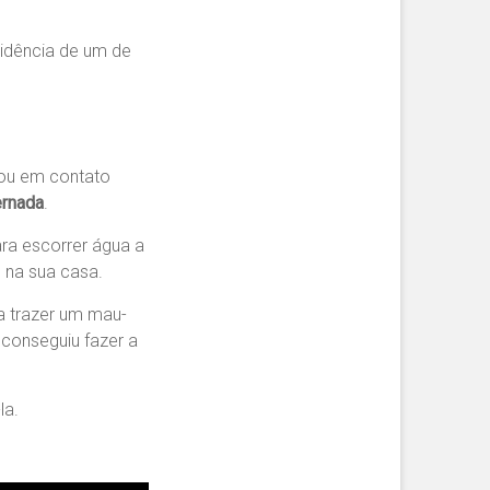
sidência de um de
rou em contato
ernada
.
ra escorrer água a
 na sua casa.
 a trazer um mau-
conseguiu fazer a
la.