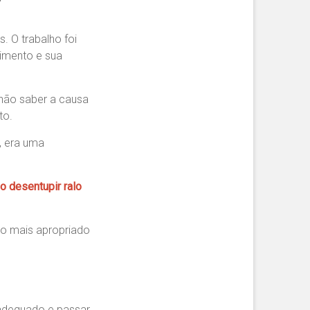
. O trabalho foi
pimento e sua
não saber a causa
to.
, era uma
 desentupir ralo
to mais apropriado
 adequado e passar