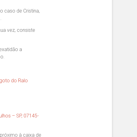
o caso de Cristina,
.
ua vez, consiste
exatidão a
do.
sgoto do Ralo
ulhos – SP, 07145-
 próximo à caixa de