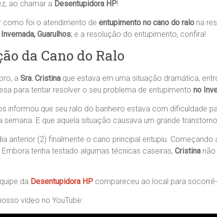
fez, ao chamar a
Desentupidora HP
!
r como foi o atendimento de
entupimento no cano do ralo
na re
 Invernada, Guarulhos
; e a resolução do entupimento, confira!
ção da Cano do Ralo
bro, a
Sra. Cristina
que estava em uma situação dramática, ent
sa para tentar resolver o seu problema de entupimento
no Inv
s informou que seu ralo do banheiro estava com dificuldade pa
 semana. E que aquela situação causava um grande transtorno
ia anterior (2) finalmente o cano principal entupiu. Começando
. Embora tenha testado algumas técnicas caseiras,
Cristina
não 
equipe da
Desentupidora HP
compareceu ao local para socorrê-
 nosso vídeo no YouTube: