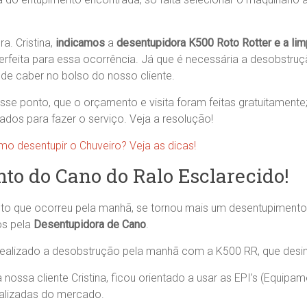
a. Cristina,
indicamos
a
desentupidora K500 Roto Rotter e a lim
erfeita para essa ocorrência. Já que é necessária a desobstru
e caber no bolso do nosso cliente.
esse ponto, que o orçamento e visita foram feitas gratuitamente
dos para fazer o serviço. Veja a resolução!
o desentupir o Chuveiro? Veja as dicas!
to do Cano do Ralo Esclarecido!
to que ocorreu pela manhã, se tornou mais um desentupimento
os pela
Desentupidora de Cano
.
 realizado a desobstrução pela manhã com a K500 RR, que desin
nossa cliente Cristina, ficou orientado a usar as EPI’s (Equip
tualizadas do mercado.