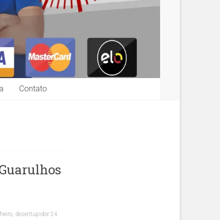
a
Contato
 Guarulhos
heiro
,
desentupidor 24