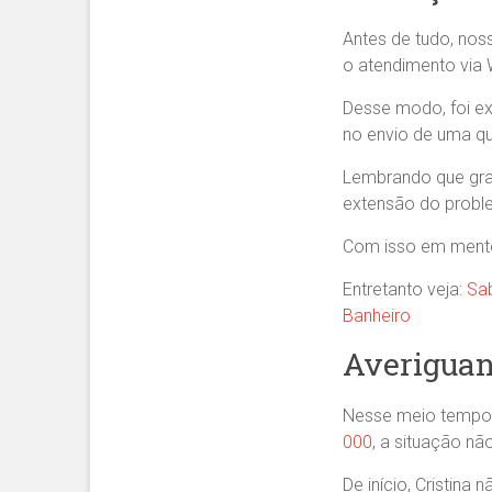
Antes de tudo, noss
o atendimento via 
Desse modo, foi ex
no envio de uma qua
Lembrando que graç
extensão do prob
Com isso em mente,
Entretanto veja:
Sa
Banheiro
Averiguan
Nesse meio tempo,
000
, a situação não
De início, Cristin