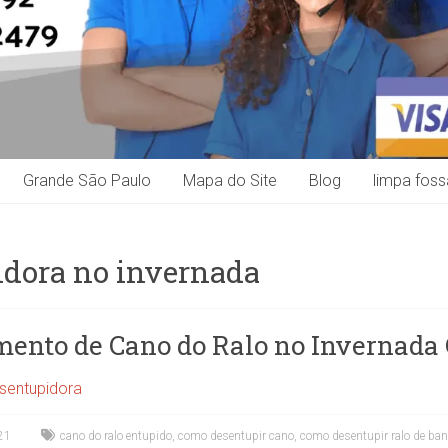
Grande São Paulo
Mapa do Site
Blog
limpa foss
idora no invernada
ento de Cano do Ralo no Invernada
sentupidora
21
cano do ralo entupido
,
como desentupir cano
,
como desentupir ralo de ban