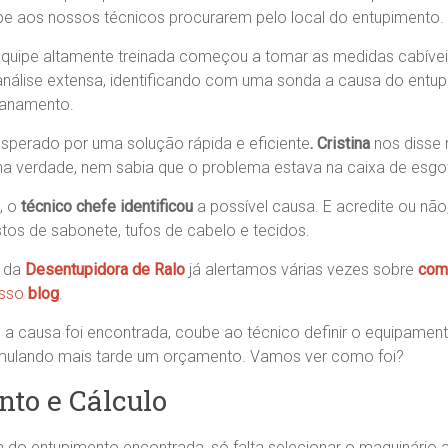
e aos nossos técnicos procurarem pelo local do entupimento.
quipe altamente treinada começou a tomar as medidas cabíveis
nálise extensa, identificando com uma sonda a causa do entu
canamento.
sperado por uma solução rápida e eficiente
. Cristina
nos disse 
na verdade, nem sabia que o problema estava na caixa de esgo
, o
técnico chefe identificou
a possível causa. E acredite ou não
os de sabonete, tufos de cabelo e tecidos.
s da
Desentupidora de Ralo
já alertamos várias vezes sobre
como
sso
blog
.
 a causa foi encontrada, coube ao técnico definir o equipamen
ormulando mais tarde um orçamento. Vamos ver como foi?
to e Cálculo
 do entupimento encontrada, só falta selecionar o maquinário