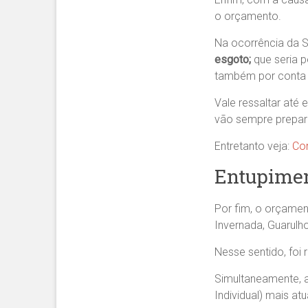
o orçamento.
Na ocorrência da Sr
esgoto;
que seria p
também por conta d
Vale ressaltar até 
vão sempre prepara
Entretanto veja:
Com
Entupimen
Por fim, o orçamen
Invernada, Guarulh
Nesse sentido, foi
Simultaneamente, a 
Individual) mais a