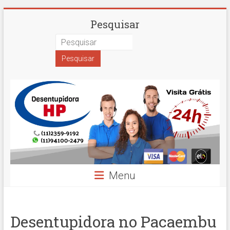
Skip
Desentupidora
Pesquisar
to
content
em
São
Paulo
Hidro
Prime
Menu
Desentupidora no Pacaembu