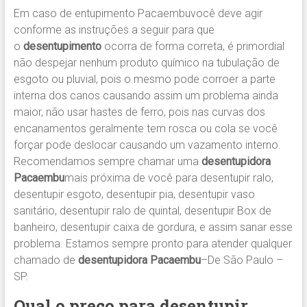
Em caso de entupimento Pacaembuvocê deve agir
conforme as instruções a seguir para que
o
desentupimento
ocorra de forma correta, é primordial
não despejar nenhum produto químico na tubulação de
esgoto ou pluvial, pois o mesmo pode corroer a parte
interna dos canos causando assim um problema ainda
maior, não usar hastes de ferro, pois nas curvas dos
encanamentos geralmente tem rosca ou cola se você
forçar pode deslocar causando um vazamento interno.
Recomendamos sempre chamar uma
desentupidora
Pacaembu
mais próxima de você para desentupir ralo,
desentupir esgoto, desentupir pia, desentupir vaso
sanitário, desentupir ralo de quintal, desentupir Box de
banheiro, desentupir caixa de gordura, e assim sanar esse
problema. Estamos sempre pronto para atender qualquer
chamado de
desentupidora Pacaembu
–De São Paulo –
SP.
Qual o preço para desentupir