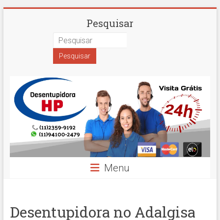
Skip
Desentupidora
Pesquisar
to
content
em
São
Paulo
Hidro
Prime
Menu
Desentupidora no Adalgisa