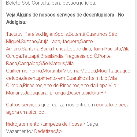
Boleto Sob Consulta para pessoa jurídica.
Veja Alguns de nossos serviços de desentupidora No
Adalgisa:
Tucuruvi
,
Paraíso
,
Higienópolis
,
Butantã
,
Guarulhos
,
São
Miguel
,
Suzano
,
Arujá
,
Lapa
,
Itaquera
,
Santo
Amaro
,
Santana
,
Barra Funda
,
Leopoldina
,
Itaim Paulista
,
Vila
Curuça
,
Tatuapé
,
Brasilândia
,
Freguesia do Ó
,
Ponte
Rasa
,
Cangaíba
,
São Mateus
,
Vila
Guilherme
,
Penha
,
Morumbi
,
Moema
,
Mooca
,
Mogi
,
Itaquaque
cetuba
,
desentupimento em Guarulhos
,
Itaim bibi
,
Vila
Olímpia
,
Pinheiros
,
Alto de Pinheiros
,
Alto da Lapa
,
Vila
Mariana
,
Jabaquara
,
Ipiranga
,
Desentupidora HP
Outros serviços
que realizamos entre em
contato e peça
agora um técnico.
Hidrojatemento
/
Limpeza de Fossa
/ Caça
Vazamento/
Dedetização