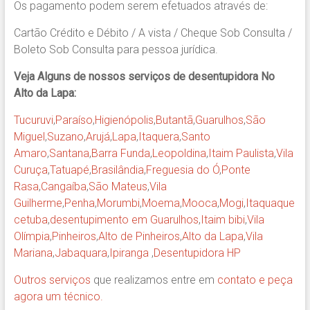
Os pagamento podem serem efetuados através de:
Cartão Crédito e Débito / A vista / Cheque Sob Consulta /
Boleto Sob Consulta para pessoa jurídica.
Veja Alguns de nossos serviços de desentupidora No
Alto da Lapa:
Tucuruvi
,
Paraíso
,
Higienópolis
,
Butantã
,
Guarulhos
,
São
Miguel
,
Suzano
,
Arujá
,
Lapa
,
Itaquera
,
Santo
Amaro
,
Santana
,
Barra Funda
,
Leopoldina
,
Itaim Paulista
,
Vila
Curuça
,
Tatuapé
,
Brasilândia
,
Freguesia do Ó
,
Ponte
Rasa
,
Cangaíba
,
São Mateus
,
Vila
Guilherme
,
Penha
,
Morumbi
,
Moema
,
Mooca
,
Mogi
,
Itaquaque
cetuba
,
desentupimento em Guarulhos
,
Itaim bibi
,
Vila
Olímpia
,
Pinheiros
,
Alto de Pinheiros
,
Alto da Lapa
,
Vila
Mariana
,
Jabaquara
,
Ipiranga
,
Desentupidora HP
Outros serviços
que realizamos entre em
contato e peça
agora um técnico.