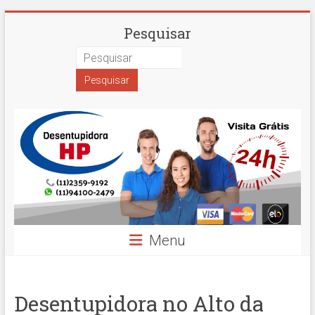
Skip
Desentupidora
Pesquisar
to
content
em
São
Paulo
Hidro
Prime
Menu
Desentupidora no Alto da