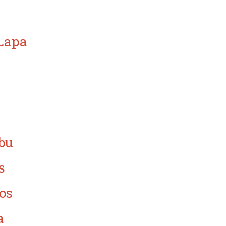
 Lapa
bu
s
os
a