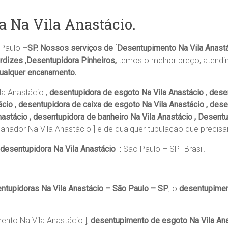
a Na Vila Anastácio.
Paulo –
SP. Nossos serviços de
[
Desentupimento Na Vila Anastá
rdizes ,Desentupidora Pinheiros,
temos o melhor preço, atendi
qualquer encanamento.
a Anastácio ,
desentupidora de esgoto Na Vila Anastácio
,
desen
cio , desentupidora de caixa de esgoto Na Vila Anastácio , dese
astácio , desentupidora de banheiro Na Vila Anastácio , Desentup
canador Na Vila Anastácio ] e de qualquer tubulação que precisa
desentupidora Na Vila Anastácio :
São Paulo – SP- Brasil.
ntupidoras Na Vila Anastácio – São Paulo – SP
, o
desentupimen
nto Na Vila Anastácio ],
desentupimento de esgoto Na Vila An