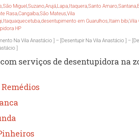
s
,
São Miguel
,
Suzano
,
Arujá
,
Lapa
,
Itaquera
,
Santo Amaro
,
Santana
,
te Rasa
,
Cangaíba
,
São Mateus
,
Vila
i
,
Itaquaquecetuba
,
desentupimento em Guarulhos
,
Itaim bibi
,
Vila
pidora HP
mento Na Vila Anastácio ] – [Desentupir Na Vila Anastácio ] – [D
astácio ]
com serviços de desentupidora na zo
s Remédios
ranca
unda
Pinheiros