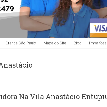
Grande São Paulo
Mapa do Site
Blog
limpa foss
 Anastácio
idora Na Vila Anastácio Entupiu