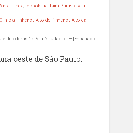
Barra Funda
,
Leopoldina
,
Itaim Paulista
,
Vila
 Olímpia
,
Pinheiros
,
Alto de Pinheiros
,
Alto da
esentupidoras Na Vila Anastácio ] – [Encanador
na oeste de São Paulo.