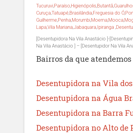
Tucuruvi
,
Paraíso
,
Higienópolis
,
Butantã
,
Guarulho
Curuça
,
Tatuapé
,
Brasilândia
,
Freguesia do Ó
,
Pon
Guilherme
,
Penha
,
Morumbi
,
Moema
,
Mooca
,
Mog
Lapa
,
Vila Mariana
,
Jabaquara
,
Ipiranga
,
Desentu
[Desentupidora Na Vila Anastácio ]-[Desentupi
Na Vila Anastácio ] – [Desentupidor Na Vila An
Bairros da que atendemos 
Desentupidora na Vila do
Desentupidora na Água B
Desentupidora na Barra F
Desentupidora no Alto de 