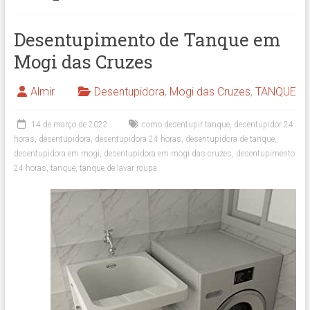
Desentupimento de Tanque em
Mogi das Cruzes
Almir
Desentupidora
,
Mogi das Cruzes
,
TANQUE
14 de março de 2022
como desentupir tanque
,
desentupidor 24
horas
,
desentupidora
,
desentupidora 24 horas
,
desentupidora de tanque
,
desentupidora em mogi
,
desentupidora em mogi das cruzes
,
desentupimento
24 horas
,
tanque
,
tanque de lavar roupa