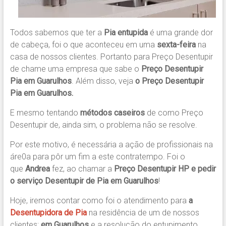
Todos sabemos que ter a
Pia entupida
é uma grande dor
de cabeça, foi o que aconteceu em uma
sexta-feira
na
casa de nossos clientes. Portanto para Preço Desentupir
de chame uma empresa que sabe o
Preço Desentupir
Pia em Guarulhos
. Além disso, veja
o Preço Desentupir
Pia em Guarulhos.
E mesmo tentando
métodos caseiros
de como Preço
Desentupir de, ainda sim, o problema não se resolve.
Por este motivo, é necessária a ação de profissionais na
áre0a para pôr um fim a este contratempo. Foi o
que
Andrea
fez, ao chamar a
Preço Desentupir HP
e pedir
o
serviço Desentupir de Pia em Guarulhos
!
Hoje, iremos contar como foi o atendimento para
a
Desentupidora de Pia
na residência de um de nossos
clientes;
em Guarulhos
e a resolução do entupimento,