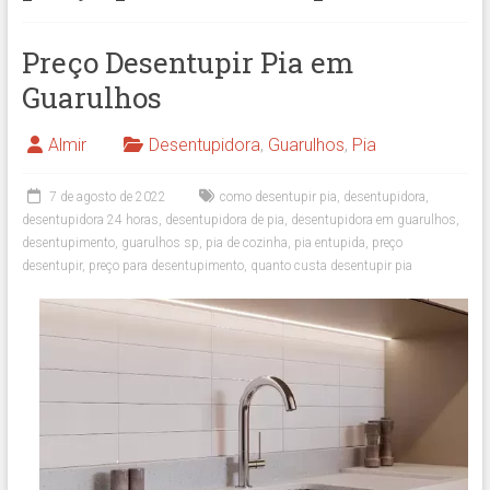
Preço Desentupir Pia em
Guarulhos
Almir
Desentupidora
,
Guarulhos
,
Pia
7 de agosto de 2022
como desentupir pia
,
desentupidora
,
desentupidora 24 horas
,
desentupidora de pia
,
desentupidora em guarulhos
,
desentupimento
,
guarulhos sp
,
pia de cozinha
,
pia entupida
,
preço
desentupir
,
preço para desentupimento
,
quanto custa desentupir pia