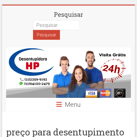
Skip
Desentupidora
Pesquisar
to
content
em
São
Paulo
Hidro
Prime
Menu
preço para desentupimento