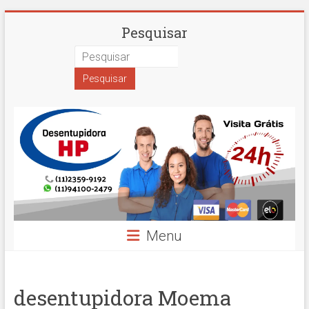
Skip
Desentupidora
Pesquisar
to
content
em
São
Paulo
Hidro
Prime
Menu
desentupidora Moema