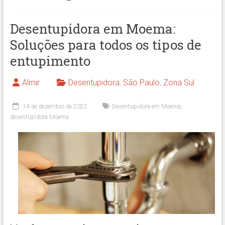
Desentupidora em Moema:
Soluções para todos os tipos de
entupimento
Almir
Desentupidora
,
São Paulo
,
Zona Sul
14 de dezembro de 2022
Desentupidora em Moema
,
desentupidora Moema