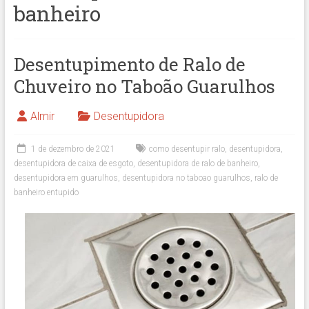
banheiro
Desentupimento de Ralo de
Chuveiro no Taboão Guarulhos
Almir
Desentupidora
1 de dezembro de 2021
como desentupir ralo
,
desentupidora
,
desentupidora de caixa de esgoto
,
desentupidora de ralo de banheiro
,
desentupidora em guarulhos
,
desentupidora no taboao guarulhos
,
ralo de
banheiro entupido