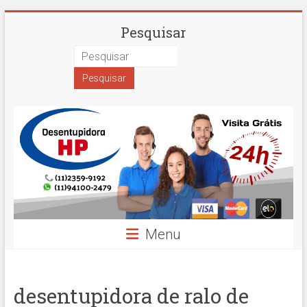
Skip
Desentupidora
Pesquisar
to
content
em
São
Paulo
Hidro
Prime
Menu
desentupidora de ralo de