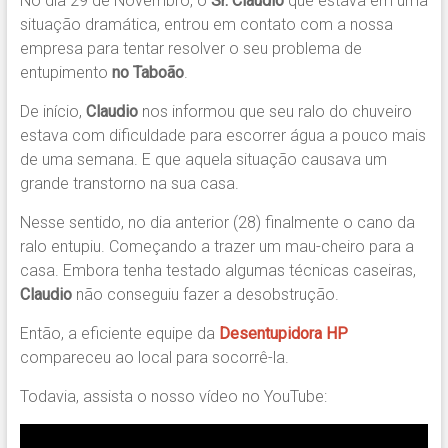
No dia 29 de Novembro, o
Sr. Claudio
que estava em uma
situação dramática, entrou em contato com a nossa
empresa para tentar resolver o seu problema de
entupimento
no Taboão
.
De início,
Claudio
nos informou que seu ralo do chuveiro
estava com dificuldade para escorrer água a pouco mais
de uma semana. E que aquela situação causava um
grande transtorno na sua casa.
Nesse sentido, no dia anterior (28) finalmente o cano da
ralo entupiu. Começando a trazer um mau-cheiro para a
casa. Embora tenha testado algumas técnicas caseiras,
Claudio
não conseguiu fazer a desobstrução.
Então, a eficiente equipe da
Desentupidora HP
compareceu ao local para socorrê-la.
Todavia, assista o nosso vídeo no YouTube: