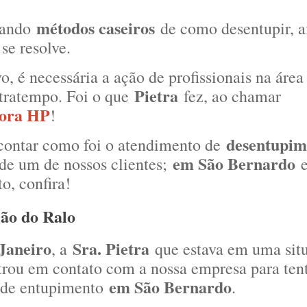
métodos caseiros
tando
de como desentupir, a
se resolve.
o, é necessária a ação de profissionais na áre
Pietra
ntratempo. Foi o que
fez, ao chamar
dora HP
!
desentupim
contar como foi o atendimento de
em São Bernardo
 de um de nossos clientes;
e
o, confira!
ão do Ralo
 Janeiro
Sra. Pietra
, a
que estava em uma sit
trou em contato com a nossa empresa para tent
em São Bernardo
 de entupimento
.