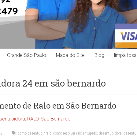
Grande São Paulo
Mapa do Site
Blog
limpa foss
dora 24 em são bernardo
ento de Ralo em São Bernardo
sentupidora
,
RALO
,
São Bernardo
22
como desentupir ralo
,
como resolver ralo entupido
,
desentupidora
,
desentu