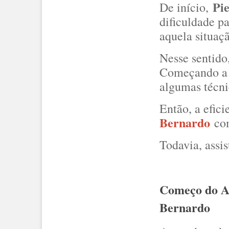
Pie
De início,
dificuldade p
aquela situaç
Nesse sentido
Começando a t
algumas técni
Então, a efic
Bernardo
com
Todavia, assi
Começo do A
Bernardo