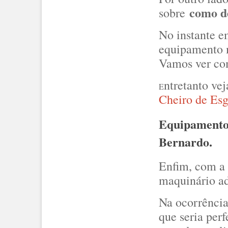
como d
sobre
No instante e
equipamento m
Vamos ver co
ntretanto ve
E
Cheiro de Esg
Equipamento 
Bernardo.
Enfim, com a 
maquinário ad
Na ocorrência
que seria perf