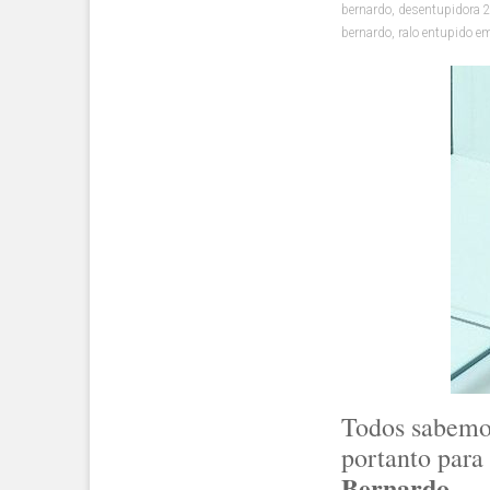
bernardo
,
desentupidora 
bernardo
,
ralo entupido e
Todos sabemo
portanto par
Bernardo
.