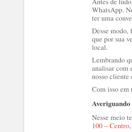
Antes de tudo,
WhatsApp. N
ter uma conver
Desse modo, f
que por sua v
local.
Lembrando que
analisar com 
nosso cliente
Com isso em m
Averiguando
Nesse meio t
100 – Centro