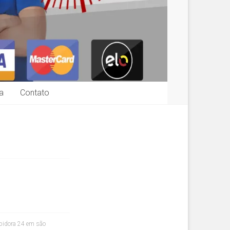
a
Contato
pidora 24 em são