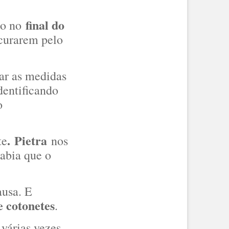
final do
do no
ocurarem pelo
ar as medidas
dentificando
o
. Pietra
te
nos
sabia que o
ausa. E
e cotonetes
.
várias vezes