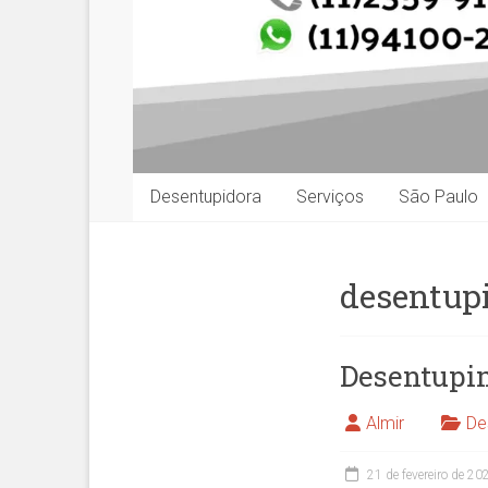
Desentupidora
Serviços
São Paulo
desentupi
Desentupim
Almir
De
21 de fevereiro de 20