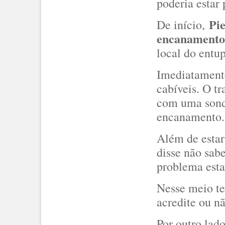
poderia estar 
Pie
De início,
encanamento 
local do entu
Imediatamente
cabíveis. O tr
com uma sonda
encanamento.
Além de estar
disse não sab
problema est
Nesse meio t
acredite ou n
Por outro lad