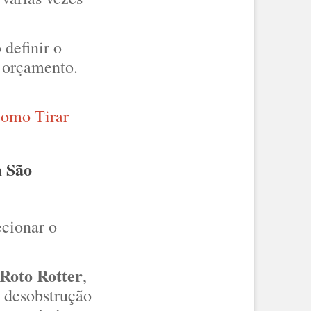
 definir o
 orçamento.
omo Tirar
m São
ecionar o
Roto Rotter
,
a desobstrução