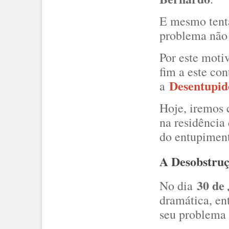
E mesmo ten
problema não 
Por este motiv
fim a este co
Desentupi
a
Hoje, iremos 
na residência
do entupiment
A Desobstruç
30 de
No dia
dramática, en
seu problema