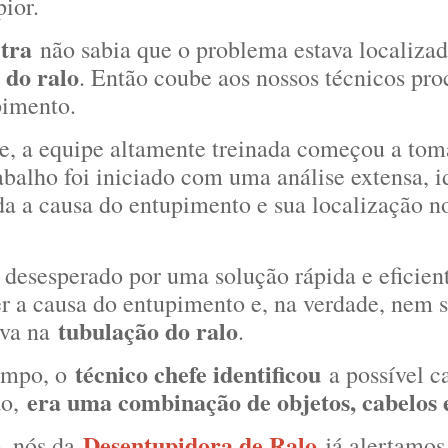
pior.
tra
não sabia que o problema estava localiza
do ralo
. Então coube aos nossos técnicos pr
pimento.
, a equipe altamente treinada começou a tom
abalho foi iniciado com uma análise extensa, i
 a causa do entupimento e sua localização n
 desesperado por uma solução rápida e eficien
er a causa do entupimento e, na verdade, nem 
tubulação do ralo
ava na
.
técnico chefe identificou
empo, o
a possível c
era uma combinação de objetos, cabelos 
ão,
Desentupidora de Ralo
o, nós da
já alertamos 