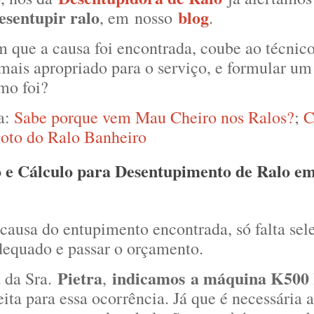
esentupir ralo
blog
, em nosso
.
m que a causa foi encontrada, coube ao técnico
ais apropriado para o serviço, e formular um
mo foi?
ja:
Sabe porque vem Mau Cheiro nos Ralos?
;
C
oto do Ralo Banheiro
e Cálculo para Desentupimento de Ralo e
causa do entupimento encontrada, só falta sel
equado e passar o orçamento.
Pietra
indicamos
a máquina K500 
 da Sra.
,
eita para essa ocorrência. Já que é necessária 