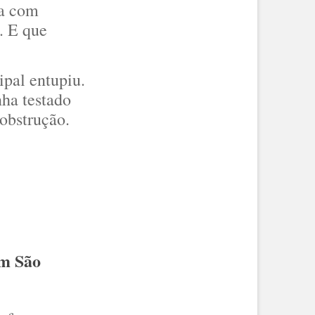
va com
. E que
ipal entupiu.
ha testado
obstrução.
em São