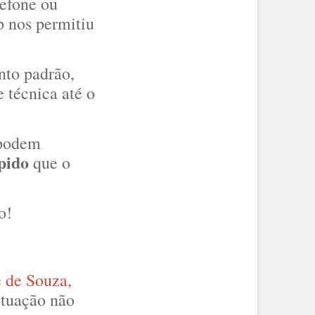
lefone ou
 nos permitiu
nto padrão,
 técnica até o
 podem
pido
que o
o!
 de Souza,
situação não