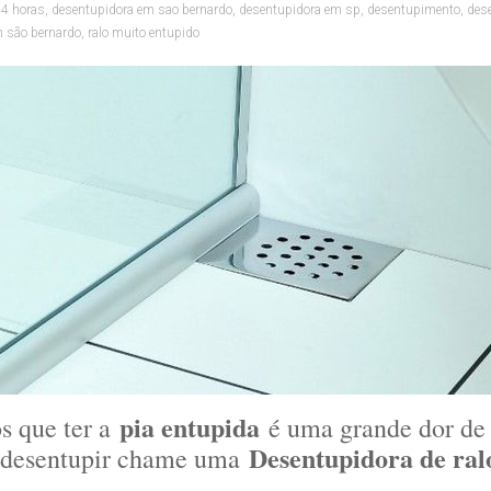
24 horas
,
desentupidora em sao bernardo
,
desentupidora em sp
,
desentupimento
,
des
m são bernardo
,
ralo muito entupido
pia entupida
s que ter a
é uma grande dor de
Desentupidora de ral
a desentupir chame uma