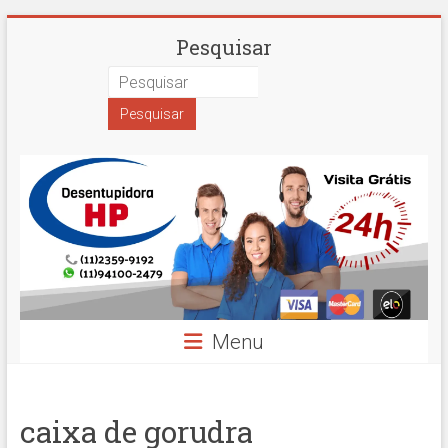
Skip
Desentupidora
Pesquisar
to
content
em
São
Paulo
Hidro
Prime
Menu
caixa de gorudra