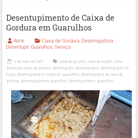
Desentupimento de Caixa de
Gordura em Guarulhos
Almir
Caixa de Gordura
,
Desentupidora
,
Desentupir
,
Guarulhos
,
Serviço
5 de maio de 2022
caixa de gorudra
,
ciaxa de esgoto
,
como
desentupir caixa de gordura
,
desentupidor
,
desentupidora
,
desentupidora 24
horas
,
desentupidora 24 horas em guarulhos
,
desentupidora de caixa de
gordura
,
desentupidora em guarulhos
,
desentupimento
,
guarulhos