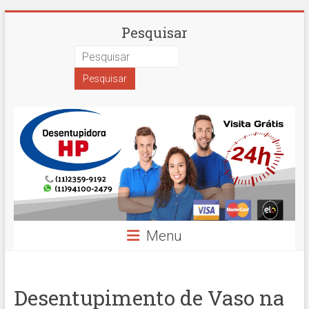
Skip
Desentupidora
Pesquisar
to
content
em
São
Paulo
Hidro
Prime
Menu
Desentupimento de Vaso na