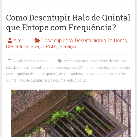
Como Desentupir Ralo de Quintal
que Entope com Frequência?
Almir
Desentupidora
,
Desentupidora 24 Horas
,
Desentupir
,
Preço
,
RALO
,
Serviço
28 de agosto de 2022
como desentupir ralo
,
como desentupir
ralo de quintal
,
desentupidora
,
desentupidora 24 horas
,
desentupidora de ralo
,
desentupidora de ralo de quintal
,
desentupidora em so
,
o que entope ralo de
quintal
,
ralo de quintal
,
ralo de quintal entupido
,
sp