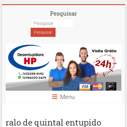
Skip
Desentupidora
Pesquisar
to
content
em
São
Paulo
Hidro
Prime
Menu
ralo de quintal entupido