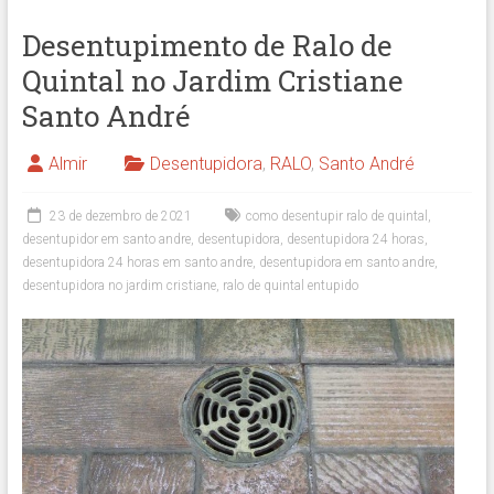
Desentupimento de Ralo de
Quintal no Jardim Cristiane
Santo André
Almir
Desentupidora
,
RALO
,
Santo André
23 de dezembro de 2021
como desentupir ralo de quintal
,
desentupidor em santo andre
,
desentupidora
,
desentupidora 24 horas
,
desentupidora 24 horas em santo andre
,
desentupidora em santo andre
,
desentupidora no jardim cristiane
,
ralo de quintal entupido