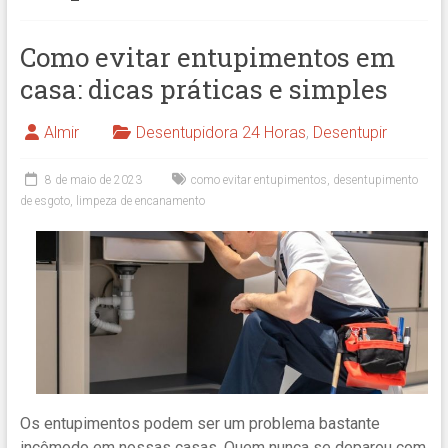
Como evitar entupimentos em
casa: dicas práticas e simples
Almir
Desentupidora 24 Horas
,
Desentupir
8 de maio de 2023
como evitar entupimentos
,
desentupimento
de esgoto
,
limpeza de encanamento
Os entupimentos podem ser um problema bastante
incômodo em nossas casas. Quem nunca se deparou com