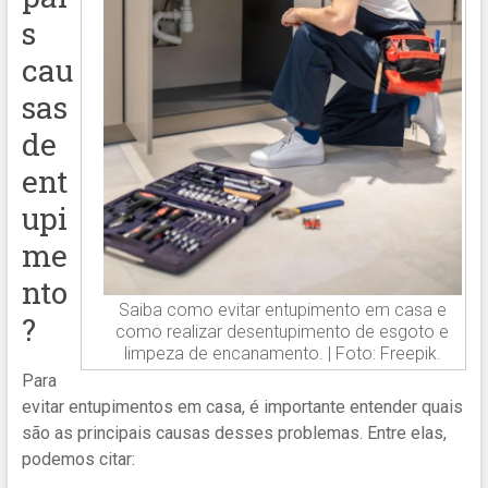
s
cau
sas
de
ent
upi
me
nto
Saiba como evitar entupimento em casa e
?
como realizar desentupimento de esgoto e
limpeza de encanamento. | Foto: Freepik.
Para
evitar entupimentos em casa, é importante entender quais
são as principais causas desses problemas. Entre elas,
podemos citar: