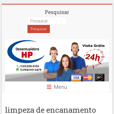
Skip
Desentupidora
Pesquisar
to
content
em
São
Paulo
Hidro
Prime
Menu
limpeza de encanamento