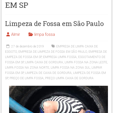
EM SP
Limpeza de Fossa em São Paulo
Almir
limpa fossa
27 de dezembro de 2019
EMPRESA DE LIMPA CAIXA DE
ESGOTO
,
EMPRESA DE LIMPEZA DE FOSSA EM SÃO PAULO
,
EMPRESA DE
LIMPEZA DE FOSSA EM SP
,
EMPRESA LIMPA FOSSA
,
ESGOTAMENTO DE
FOSSA EM SP
,
LIMPA CAIXA DE GORDURA
,
LIMPA FOSSA NA ZONA LESTE
,
LIMPA FOSSA NA ZONA NORTE
,
LIMPA FOSSA NA ZONA SUL
,
LIMPAR
FOSSA EM SP
,
LIMPEZA DE CAIXA DE GORDURA
,
LIMPEZA DE FOSSA EM
SP
,
PREÇO DE LIMPA FOSSA
,
PREÇO LIMPA CAIXA DE GORDURA