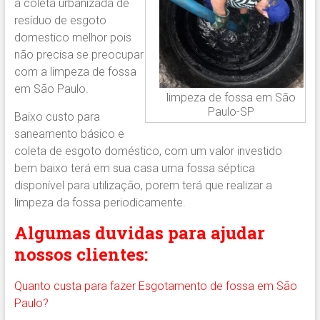
a coleta urbanizada de
resíduo de esgoto
domestico melhor pois
não precisa se preocupar
com a limpeza de fossa
em São Paulo.
limpeza de fossa em São
Paulo-SP
Baixo custo para
saneamento básico e
coleta de esgoto doméstico, com um valor investido
bem baixo terá em sua casa uma fossa séptica
disponível para utilização, porem terá que realizar a
limpeza da fossa periodicamente.
Algumas duvidas para ajudar
nossos clientes:
Quanto custa para fazer Esgotamento de fossa em São
Paulo?