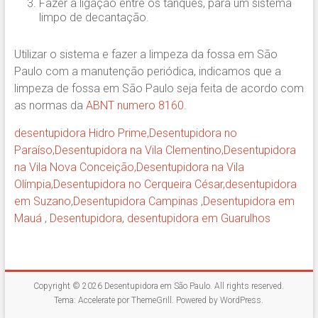
Fazer a ligação entre os tanques, para um sistema
limpo de decantação.
Utilizar o sistema e fazer a limpeza da fossa em São
Paulo com a manutenção periódica, indicamos que a
limpeza de fossa em São Paulo seja feita de acordo com
as normas da
ABNT numero 8160
.
desentupidora Hidro Prime,
Desentupidora no
Paraíso
,
Desentupidora na Vila Clementino
,
Desentupidora
na Vila Nova Conceição
,
Desentupidora na Vila
Olímpia
,
Desentupidora no Cerqueira César
,
desentupidora
em Suzano
,
Desentupidora Campinas
,
Desentupidora em
Mauá
,
Desentupidora
,
desentupidora em Guarulhos
Copyright © 2026
Desentupidora em São Paulo
. All rights reserved.
Tema:
Accelerate
por ThemeGrill. Powered by
WordPress
.