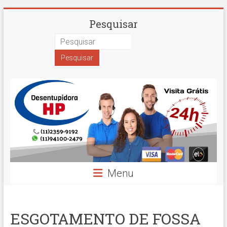
Skip
Desentupidora
Pesquisar
to
content
em
São
Paulo
Hidro
Prime
Menu
ESGOTAMENTO DE FOSSA