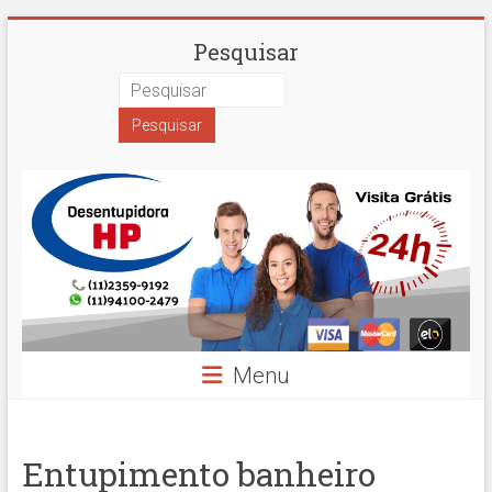
Skip
Desentupidora
Pesquisar
to
content
em
São
Paulo
Hidro
Prime
Menu
Entupimento banheiro