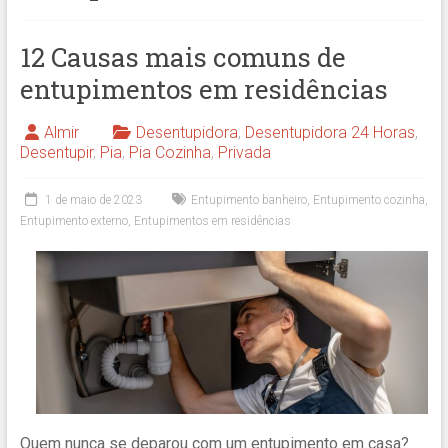
12 Causas mais comuns de
entupimentos em residências
Almir
Desentupidora
,
Desentupidora 24 Horas
,
Desentupir
,
Pia
,
Pia Cozinha
,
Privada
1 de maio de 2023
Entupimento banheiro
,
Entupimento cozinha
,
Entupimento externo
,
Entupimentos em residências
Quem nunca se deparou com um entupimento em casa?