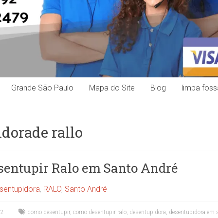
Grande São Paulo
Mapa do Site
Blog
limpa foss
dorade rallo
sentupir Ralo em Santo André
sentupidora
,
RALO
,
Santo André
22
como desentupir
,
como desentupir ralo
,
desentupidora
,
desentupidora em 