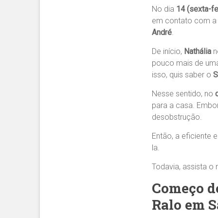
No dia
14 (sexta-f
em contato com a 
André
.
De início,
Nathália
n
pouco mais de uma
isso, quis saber o
S
Nesse sentido, no
para a casa. Embor
desobstrução.
Então, a eficiente 
la.
Todavia, assista o
Começo do
Ralo em S