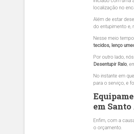
iniciado com uma a
localização no en
Além de estar dese
do entupimento e, 
Nesse meio tempo
tecidos, lenço umed
Por outro lado, nó
Desentupir Ralo
, 
No instante em que
para o serviço, e 
Equipamen
em Santo 
Enfim, com a causa
o orçamento.