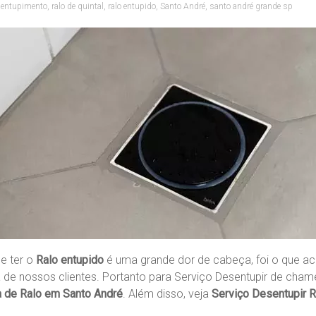
sentupimento
,
ralo de quintal
,
ralo entupido
,
Santo André
,
santo andré grande sp
e ter o
Ralo entupido
é uma grande dor de cabeça, foi o que 
 de nossos clientes. Portanto para Serviço Desentupir de cham
 de Ralo em Santo André
. Além disso, veja
Serviço Desentupir 