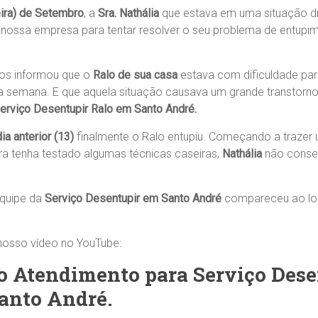
eira) de Setembro
, a
Sra. Nathália
que estava em uma situação dr
nossa empresa para tentar resolver o seu problema de entupi
os informou que o
Ralo de sua casa
estava com dificuldade par
 semana. E que aquela situação causava um grande transtorno
erviço Desentupir Ralo em Santo André.
dia anterior (13)
finalmente o Ralo entupiu. Começando a trazer
a tenha testado algumas técnicas caseiras,
Nathália
não conseg
equipe da
Serviço Desentupir em Santo André
compareceu ao loc
 nosso vídeo no YouTube:
 Atendimento para Serviço Dese
anto André.