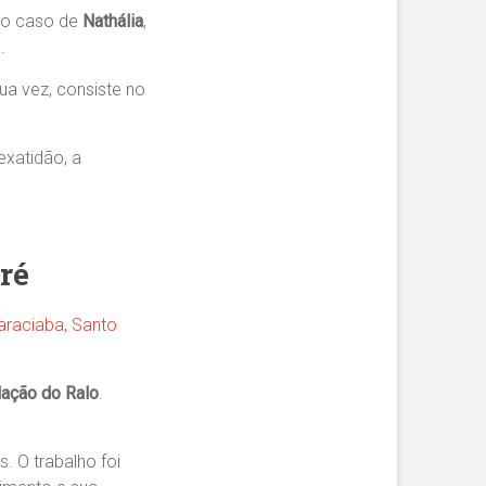
 No caso de
Nathália
,
.
a vez, consiste no
exatidão, a
ré
uaraciaba, Santo
lação do Ralo
.
. O trabalho foi