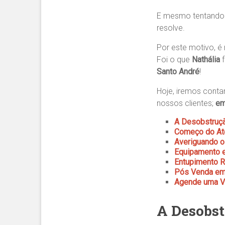
E mesmo tentand
resolve.
Por este motivo, é
Foi o que
Nathália
Santo André
!
Hoje, iremos conta
nossos clientes;
em
A Desobstruçã
Começo do Ate
Averiguando o
Equipamento e
Entupimento R
Pós Venda em 
Agende uma Vi
A Desobst