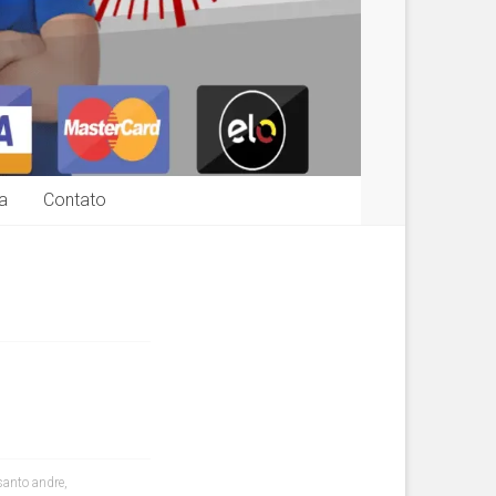
a
Contato
santo andre
,