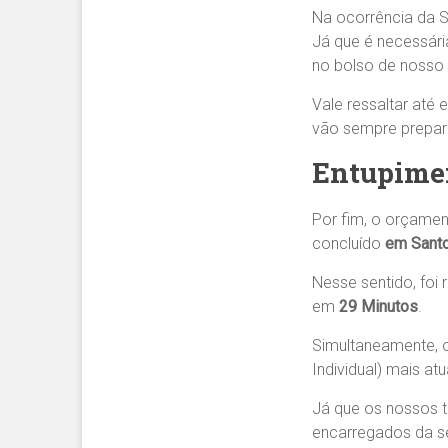
Na ocorrência da 
Já que é necessár
no bolso de nosso c
Vale ressaltar até 
vão sempre prepara
Entupimen
Por fim, o orçamen
concluído
em Sant
Nesse sentido, foi
em
29 Minutos
.
Simultaneamente, 
Individual) mais a
Já que os nossos 
encarregados da se