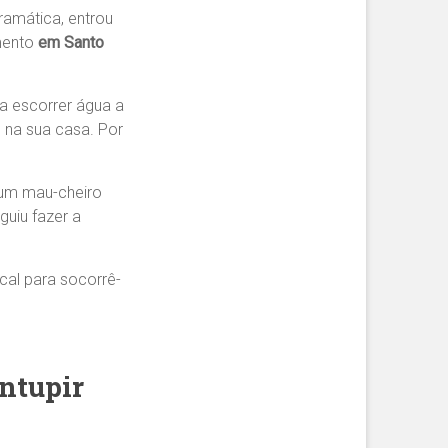
amática, entrou
mento
em Santo
a escorrer água a
 na sua casa. Por
 um mau-cheiro
uiu fazer a
al para socorrê-
ntupir