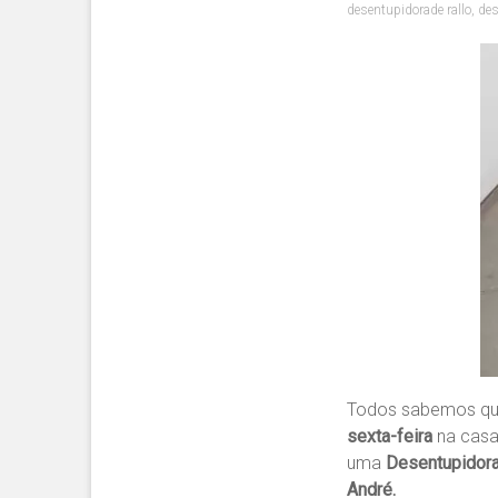
desentupidorade rallo
,
de
Todos sabemos qu
sexta-feira
na casa
uma
Desentupidora
André.