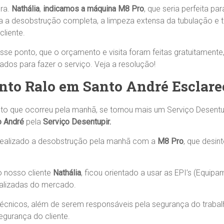
Sra.
Nathália
,
indicamos
a máquina M8 Pro
, que seria perfeita pa
ia a desobstrução completa, a limpeza extensa da tubulação e
liente.
esse ponto, que o orçamento e visita foram feitas gratuitamente
dos para fazer o serviço. Veja a resolução!
to Ralo em Santo André Esclare
to que ocorreu pela manhã, se tornou mais um Serviço Desentu
o André
pela
Serviço Desentupir.
 realizado a desobstrução pela manhã com a
M8 Pro
, que desin
o nosso cliente
Nathália
, ficou orientado a usar as EPI’s (Equi
tualizadas do mercado.
técnicos, além de serem responsáveis pela segurança do traba
gurança do cliente.