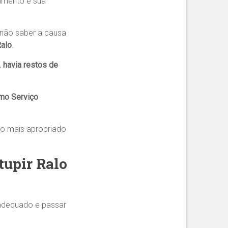
pimento e sua
 não saber a causa
Ralo
.
,
havia restos de
mo Serviço
to mais apropriado
tupir Ralo
 adequado e passar