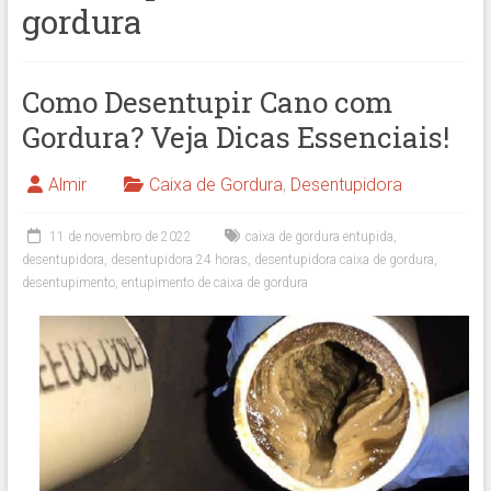
gordura
Como Desentupir Cano com
Gordura? Veja Dicas Essenciais!
Almir
Caixa de Gordura
,
Desentupidora
11 de novembro de 2022
caixa de gordura entupida
,
desentupidora
,
desentupidora 24 horas
,
desentupidora caixa de gordura
,
desentupimento
,
entupimento de caixa de gordura