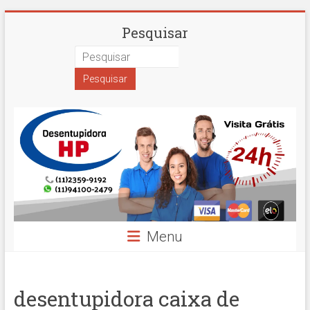
Skip
Desentupidora
Pesquisar
to
content
em
São
Paulo
Hidro
Prime
Menu
desentupidora caixa de