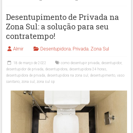
Desentupimento de Privada na
Zona Sul: a solução para seu
contratempo!
Almir
Desentupidora
,
Privada
,
Zona Sul
18 de março de 2022
como desentupir privada
,
desentupidor
,
desentupidor de privada
,
desentupidora
,
desentupidora 24 horas
,
desentupidora de privada
,
desentupidora na zona sul
,
desentupimento
,
vaso
sanitario
,
zona sul
,
zona sul sp