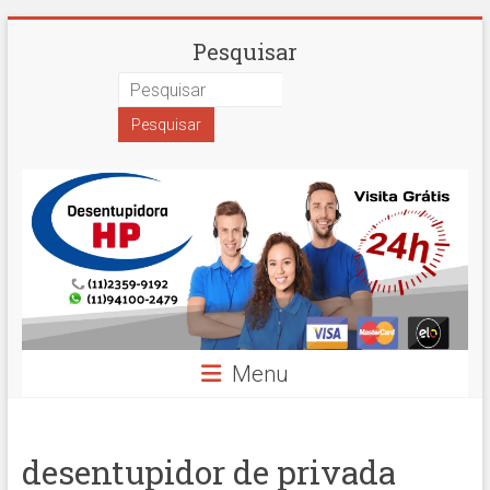
Skip
Desentupidora
Pesquisar
to
content
em
São
Paulo
Hidro
Prime
Menu
desentupidor de privada