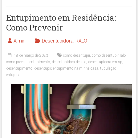
Entupimento em Residência:
Como Prevenir
Almir
Desentupidora
,
RALO
18 de março de 2023
como desentupir
,
como desentupir ralo
,
como prevenir entupimento
,
desentupidora de ralo
,
desentupidora em sp
,
desentupimento
,
desentupir
,
entupimento na minha casa
,
tubulação
entupida