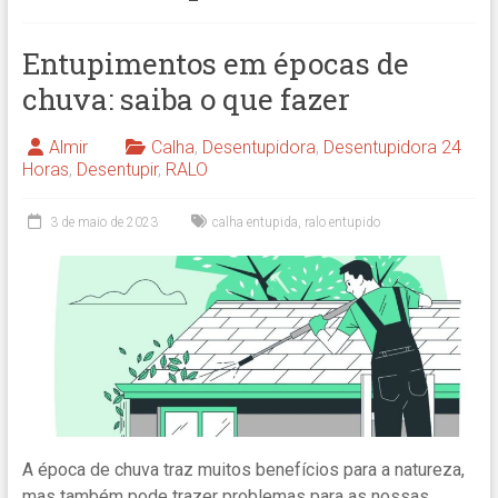
Entupimentos em épocas de
chuva: saiba o que fazer
Almir
Calha
,
Desentupidora
,
Desentupidora 24
Horas
,
Desentupir
,
RALO
3 de maio de 2023
calha entupida
,
ralo entupido
A época de chuva traz muitos benefícios para a natureza,
mas também pode trazer problemas para as nossas