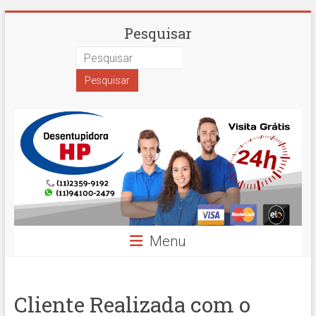
Skip
Desentupidora
Pesquisar
to
content
em
São
Paulo
Hidro
Prime
Menu
Cliente Realizada com o