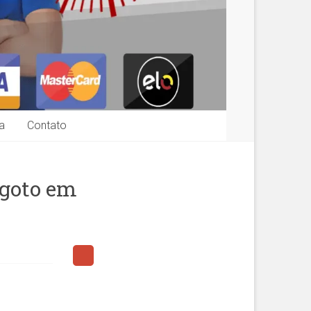
a
Contato
sgoto em