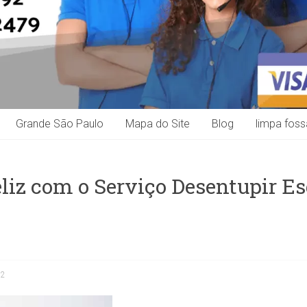
Grande São Paulo
Mapa do Site
Blog
limpa foss
eliz com o Serviço Desentupir E
22