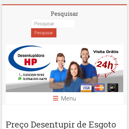
Skip
Desentupidora
Pesquisar
to
content
em
São
Paulo
Hidro
Prime
Menu
Preço Desentupir de Esgoto