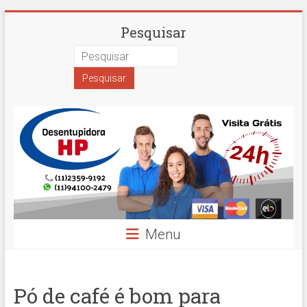
Skip
Desentupidora
Pesquisar
to
content
em
São
Paulo
Hidro
Prime
Menu
Pó de café é bom para